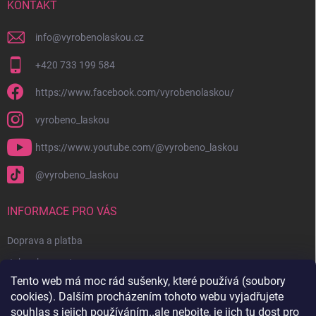
í
KONTAKT
info
@
vyrobenolaskou.cz
+420 733 199 584
https://www.facebook.com/vyrobenolaskou/
vyrobeno_laskou
https://www.youtube.com/@vyrobeno_laskou
@vyrobeno_laskou
INFORMACE PRO VÁS
Doprava a platba
Jak nakupovat
Tento web má moc rád sušenky, které používá (soubory
Obchodní podmínky + reklamační řád
cookies). Dalším procházením tohoto webu vyjadřujete
Ochrana osobních údajů
souhlas s jejich používáním..ale nebojte, je jich tu dost pro