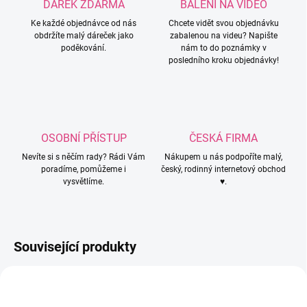
DÁREK ZDARMA
BALENÍ NA VIDEO
Ke každé objednávce od nás
Chcete vidět svou objednávku
obdržíte malý dáreček jako
zabalenou na videu? Napište
poděkování.
nám to do poznámky v
posledního kroku objednávky!
OSOBNÍ PŘÍSTUP
ČESKÁ FIRMA
Nevíte si s něčím rady? Rádi Vám
Nákupem u nás podpoříte malý,
poradíme, pomůžeme i
český, rodinný internetový obchod
vysvětlíme.
♥.
Související produkty
NAVOD18
NAVOD12