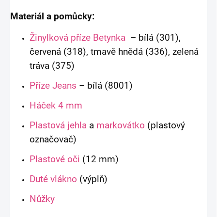
Materiál a pomůcky:
Žinylková příze Betynka
– bílá (301),
červená (318), tmavě hnědá (336), zelená
tráva (375)
Příze Jeans
– bílá (8001)
Háček 4 mm
Plastová jehla
a
markovátko
(plastový
označovač)
Plastové oči
(12 mm)
Duté vlákno
(výplň)
Nůžky