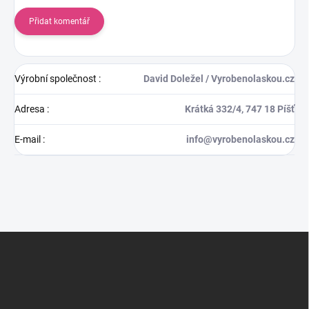
Přidat komentář
Výrobní společnost
:
David Doležel / Vyrobenolaskou.cz
Adresa
:
Krátká 332/4, 747 18 Píšť
E-mail
:
info@vyrobenolaskou.cz
Z
á
p
a
t