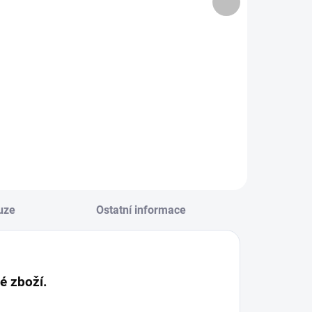
5,29 Kč bez DPH
produkt
Do košíku
Do košíku
Česky textový
návod na
eský návod a
háčkovaný
ideo návod na
stromeček.
áčkovanou
Nejedná se o
oubičku. Nejedná
hmotné zboží.
e o hmotné zboží.
uze
Ostatní informace
é zboží.