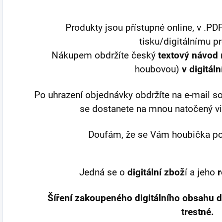
Produkty jsou přístupné online, v .P
tisku/digitálnímu pr
Nákupem obdržíte český
textový návod
houbovou)
v digitál
Po uhrazení objednávky obdržíte na e-mail s
se dostanete na mnou natočený vid
Doufám, že se Vám houbička po
Jedná se o
digitální zbož
í a jeho
Šíření zakoupeného digitálního obsahu 
trestné.