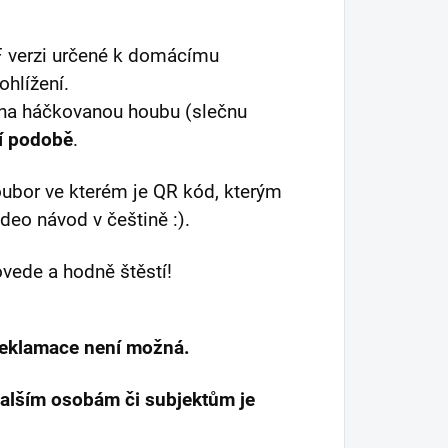
DF verzi určené k domácímu
ohlížení.
na háčkovanou houbu (slečnu
ní podobě
.
oubor ve kterém je QR kód, kterým
eo návod v češtině :).
vede a hodně štěstí!
reklamace není možná.
dalším osobám či subjektům je