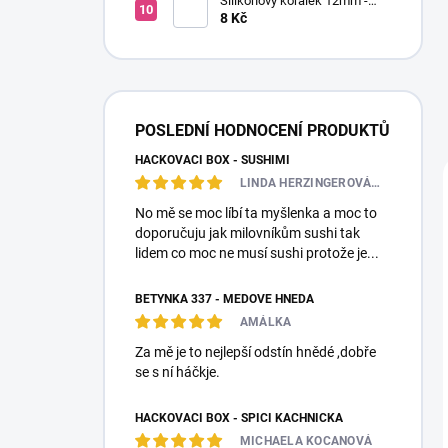
Silikonový korálek 12mm -
Kulatý
8 Kč
POSLEDNÍ HODNOCENÍ PRODUKTŮ
HÁČKOVACÍ BOX - SUSHIMI
LINDA HERZINGEROVÁ❤️🎀💋
No mě se moc líbí ta myšlenka a moc to
doporučuju jak milovníkům sushi tak
lidem co moc ne musí sushi protože je...
BETYNKA 337 - MEDOVĚ HNĚDÁ
AMÁLKA
Za mě je to nejlepší odstín hnědé ,dobře
se s ní háčkje.
HÁČKOVACÍ BOX - SPÍCÍ KACHNIČKA
MICHAELA KOCANOVÁ