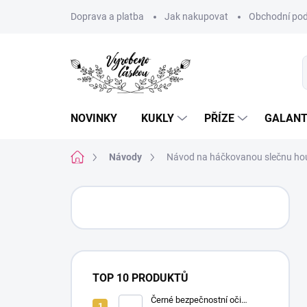
Přejít
Doprava a platba
Jak nakupovat
Obchodní pod
na
obsah
NOVINKY
KUKLY
PŘÍZE
GALANT
Domů
Návody
Návod na háčkovanou slečnu ho
P
o
s
t
r
a
TOP 10 PRODUKTŮ
n
n
Černé bezpečnostní oči