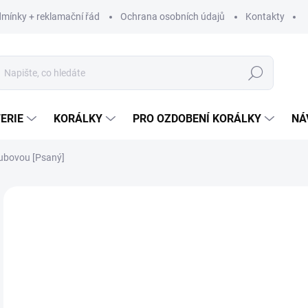
mínky + reklamační řád
Ochrana osobních údajů
Kontakty
Hledat
ERIE
KORÁLKY
PRO OZDOBENÍ KORÁLKY
NÁ
ubovou [Psaný]
Neohodnoceno
Podrobnosti hodnocení
ZNAČKA:
VYROBE
1
106
Měr
129 
cena
DIG
MOŽ