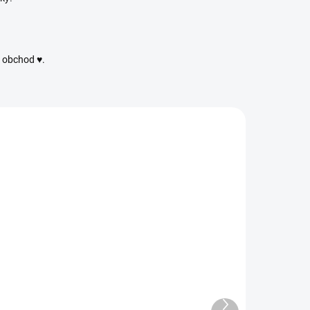
ý obchod ♥.
NAVOD7
NAVOD12
DIGITÁLNÍ PRODUKT
DIGITÁLNÍ PRODUKT
Háčkovaný
Stromeček -
Houbový Kuba -
Psaný návod
Návod/videonávod
109 Kč
79 Kč
90,08 Kč bez DPH
Další