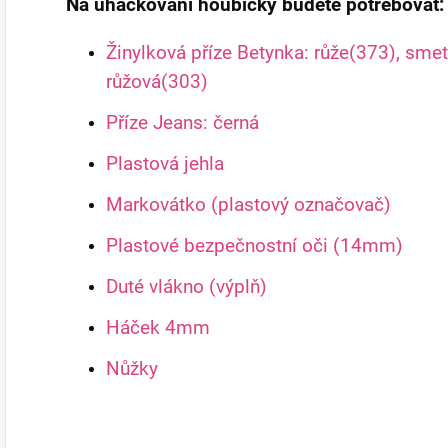
Na uháčkování houbičky budete potřebovat:
Žinylková příze Betynka: růže(373), sme
růžová(303)
Příze Jeans: černá
Plastová jehla
Markovátko (plastový označovač)
Plastové bezpečnostní oči (14mm)
Duté vlákno (výplň)
Háček 4mm
Nůžky