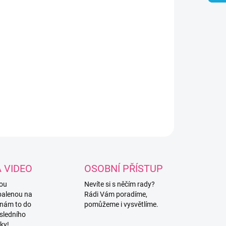
−
+
Přidat do košíku
tový návod na háčkovanou slečnu
ubovou!
ILNÍ INFORMACE
ZEPTAT SE
HLÍDAT
A VIDEO
OSOBNÍ PŘÍSTUP
vou
Nevíte si s něčím rady?
balenou na
Rádi Vám poradíme,
 nám to do
pomůžeme i vysvětlíme.
sledního
ky!