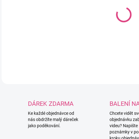
Tex
ho
DETA
DÁREK ZDARMA
BALENÍ N
Ke každé objednávce od
Chcete vidět s
nás obdržíte malý dáreček
objednávku za
jako poděkování.
videu? Napište
poznámky v po
kroku objednáv