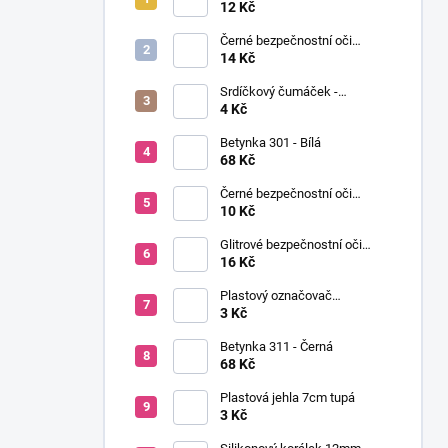
í
Ø12mm (pár)
12 Kč
p
Černé bezpečnostní oči
a
Ø14mm (pár)
14 Kč
n
Srdíčkový čumáček -
e
12x13mm
4 Kč
l
Betynka 301 - Bílá
68 Kč
Černé bezpečnostní oči
Ø10mm (pár)
10 Kč
Glitrové bezpečnostní oči
Ø10mm (Pár)
16 Kč
Plastový označovač
(markovátko)
3 Kč
Betynka 311 - Černá
68 Kč
Plastová jehla 7cm tupá
3 Kč