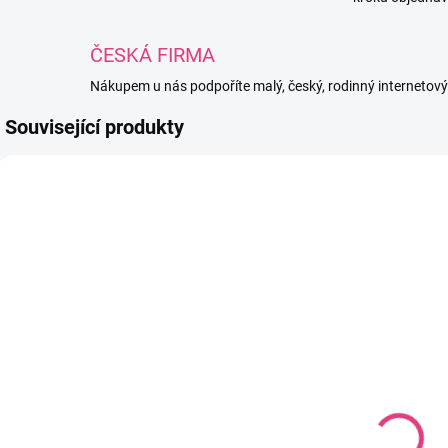
ČESKÁ FIRMA
Nákupem u nás podpoříte malý, český, rodinný internetov
Související produkty
TIP
NAVOD22
NAVOD28
DIGITÁLNÍ PRODUKT
DIGITÁLNÍ PRODUKT
Háčkovaná
Návod na
žabička s dýní
háčkovanou
[Psaný návod +
vánoční
videonávod]
kočičku
99 Kč
99 Kč
[Psaný]
81,82 Kč bez DPH
81,82 Kč bez DPH