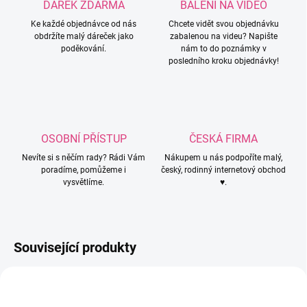
DÁREK ZDARMA
BALENÍ NA VIDEO
Ke každé objednávce od nás
Chcete vidět svou objednávku
obdržíte malý dáreček jako
zabalenou na videu? Napište
poděkování.
nám to do poznámky v
posledního kroku objednávky!
OSOBNÍ PŘÍSTUP
ČESKÁ FIRMA
Nevíte si s něčím rady? Rádi Vám
Nákupem u nás podpoříte malý,
poradíme, pomůžeme i
český, rodinný internetový obchod
vysvětlíme.
♥.
Související produkty
3823/MOD
4638