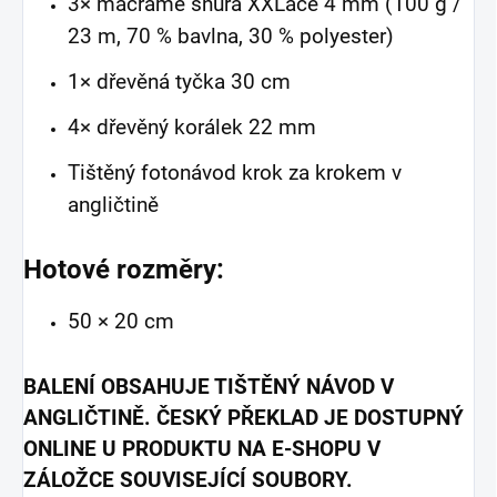
3× macramé šňůra XXLace 4 mm (100 g /
23 m, 70 % bavlna, 30 % polyester)
1× dřevěná tyčka 30 cm
4× dřevěný korálek 22 mm
Tištěný fotonávod krok za krokem v
angličtině
Hotové rozměry:
50 × 20 cm
BALENÍ OBSAHUJE TIŠTĚNÝ NÁVOD V
ANGLIČTINĚ. ČESKÝ PŘEKLAD JE DOSTUPNÝ
ONLINE U PRODUKTU NA E-SHOPU V
ZÁLOŽCE SOUVISEJÍCÍ SOUBORY.