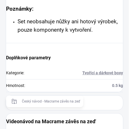
Poznámky:
Set neobsahuje nůžky ani hotový výrobek,
pouze komponenty k vytvoření.
Doplňkové parametry
Kategorie
:
Tvořící a dárkové boxy
Hmotnost
:
0.5 kg
Český návod - Macrame závěs na zeď
Videonávod na Macrame závěs na zeď