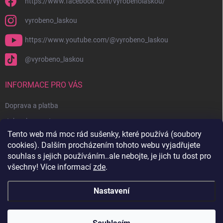
https://www.facebook.com/vyrobenolaskou/
vyrobeno_laskou
https://www.youtube.com/@vyrobeno_laskou
@vyrobeno_laskou
INFORMACE PRO VÁS
Doprava a platba
Jak nakupovat
Tento web má moc rád sušenky, které používá (soubory
Obchodní podmínky + reklamační řád
cookies). Dalším procházením tohoto webu vyjadřujete
Ochrana osobních údajů
souhlas s jejich používáním..ale nebojte, je jich tu dost pro
všechny! Více informací
zde
.
Kontakty
Nastavení
Copyright 2026
Vyrobenolaskou.cz
. Všechna práva vyhrazena.