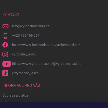
a
t
í
KONTAKT
info
@
vyrobenolaskou.cz
+420 733 199 584
https://www.facebook.com/vyrobenolaskou/
vyrobeno_laskou
https://www.youtube.com/@vyrobeno_laskou
@vyrobeno_laskou
INFORMACE PRO VÁS
Doprava a platba
Jak nakupovat