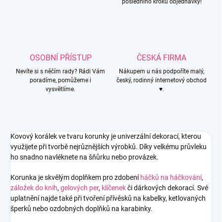
posledního kroku objednávky!
OSOBNÍ PŘÍSTUP
ČESKÁ FIRMA
Nevíte si s něčím rady? Rádi Vám
Nákupem u nás podpoříte malý,
poradíme, pomůžeme i
český, rodinný internetový obchod
vysvětlíme.
♥.
Kovový korálek ve tvaru korunky je univerzální dekorací, kterou
využijete při tvorbě nejrůznějších výrobků. Díky velkému průvleku
ho snadno navléknete na šňůrku nebo provázek.
Korunka je skvělým doplňkem pro zdobení
háčků na háčkování
,
záložek do knih
,
gelových per
,
klíčenek
či dárkových dekorací. Své
uplatnění najde také při tvoření přívěsků na kabelky, ketlovaných
šperků nebo ozdobných doplňků na karabinky.