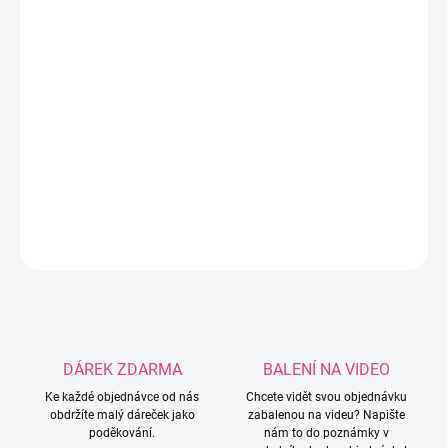
MOŽNOSTI DORUČENÍ
−
+
Přidat do košíku
Zlatá a stříbrná korunka je kovový korálek s velkým průvlekem,
ideální pro dekorování háčků na háčkování, záložek do knih,
gelových per nebo klíčenek.
DETAILNÍ INFORMACE
ZEPTAT SE
HLÍDAT
DÁREK ZDARMA
BALENÍ NA VIDEO
Ke každé objednávce od nás
Chcete vidět svou objednávku
obdržíte malý dáreček jako
zabalenou na videu? Napište
poděkování.
nám to do poznámky v