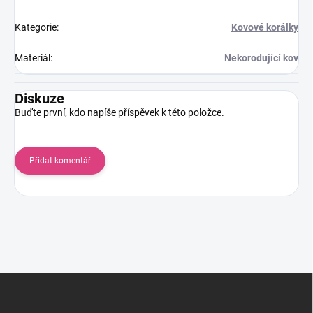
Kategorie
:
Kovové korálky
Materiál
:
Nekorodující kov
Diskuze
Buďte první, kdo napíše příspěvek k této položce.
Přidat komentář
Z
á
p