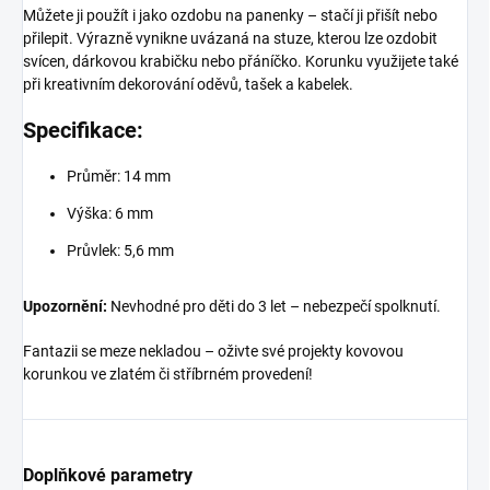
Můžete ji použít i jako ozdobu na panenky – stačí ji přišít nebo
přilepit. Výrazně vynikne uvázaná na stuze, kterou lze ozdobit
svícen, dárkovou krabičku nebo přáníčko. Korunku využijete také
při kreativním dekorování oděvů, tašek a kabelek.
Specifikace:
Průměr: 14 mm
Výška: 6 mm
Průvlek: 5,6 mm
Upozornění:
Nevhodné pro děti do 3 let – nebezpečí spolknutí.
Fantazii se meze nekladou – oživte své projekty kovovou
korunkou ve zlatém či stříbrném provedení!
Doplňkové parametry