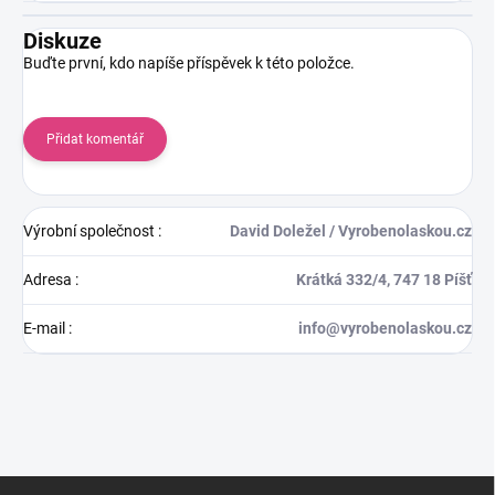
Diskuze
Buďte první, kdo napíše příspěvek k této položce.
Přidat komentář
Výrobní společnost
:
David Doležel / Vyrobenolaskou.cz
Adresa
:
Krátká 332/4, 747 18 Píšť
E-mail
:
info@vyrobenolaskou.cz
Z