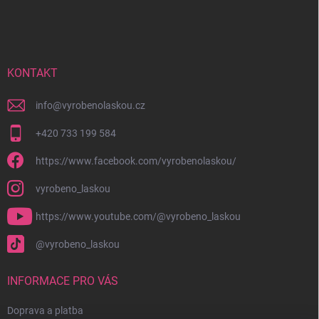
á
p
a
t
í
KONTAKT
info
@
vyrobenolaskou.cz
+420 733 199 584
https://www.facebook.com/vyrobenolaskou/
vyrobeno_laskou
https://www.youtube.com/@vyrobeno_laskou
@vyrobeno_laskou
INFORMACE PRO VÁS
Doprava a platba