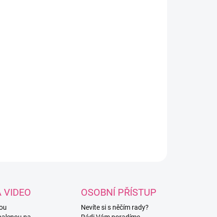
NOSTI DORUČENÍ
ně ozdobený kovový háček pomocí
ikonových korálků. Háček je ve velikosti
mm, pokud máte zájem o jinou velikost, je
řeba napsat do poznámky k objednávce!
nost velikostí: 3mm / 3,5mm / 4mm /
5mm / 5mm.
ILNÍ INFORMACE
ZEPTAT SE
HLÍDAT
A VIDEO
OSOBNÍ PŘÍSTUP
vou
Nevíte si s něčím rady?