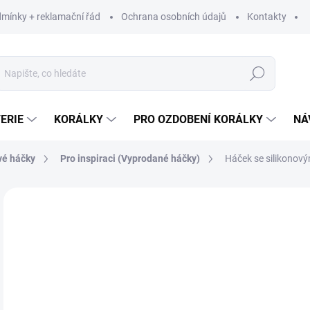
mínky + reklamační řád
Ochrana osobních údajů
Kontakty
Hledat
ERIE
KORÁLKY
PRO OZDOBENÍ KORÁLKY
NÁ
vé háčky
Pro inspiraci (Vyprodané háčky)
Háček se silikonovým
Neohodnoceno
Podrobnosti hodnocení
ZNAČKA:
VYROBE
LIMITOVANÁ EDICE
1
156
Měr
189 
cena
VY