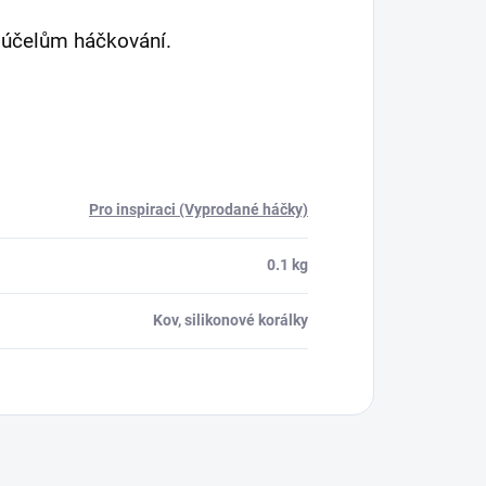
k účelům háčkování.
Pro inspiraci (Vyprodané háčky)
0.1 kg
Kov, silikonové korálky