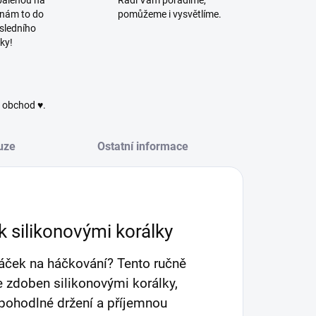
balenou na
Rádi Vám poradíme,
 nám to do
pomůžeme i vysvětlíme.
sledního
ky!
ý obchod ♥.
uze
Ostatní informace
silikonovými korálky
háček na háčkování? Tento ručně
e zdoben silikonovými korálky,
í pohodlné držení a příjemnou