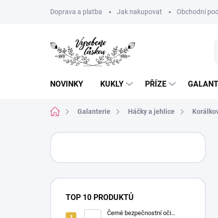
Přejít
Doprava a platba
Jak nakupovat
Obchodní pod
na
obsah
NOVINKY
KUKLY
PŘÍZE
GALANT
Domů
Galanterie
Háčky a jehlice
Korálko
P
o
s
t
r
a
TOP 10 PRODUKTŮ
n
n
Černé bezpečnostní oči