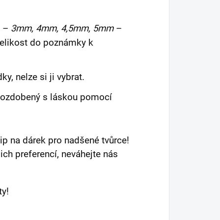
i –
3mm, 4mm, 4,5mm, 5mm
–
velikost do poznámky k
y, nelze si ji vybrat.
, ozdobený s láskou pomocí
 tip na dárek pro nadšené tvůrce!
ich preferencí, neváhejte nás
ty!