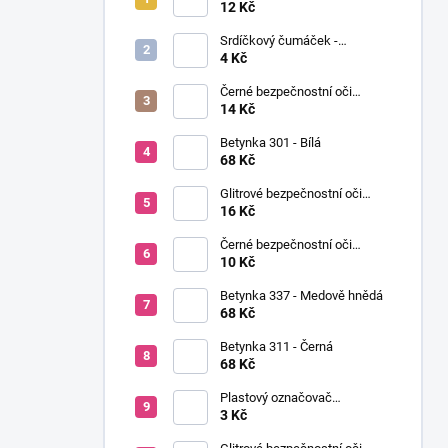
í
Ø12mm (pár)
12 Kč
p
Srdíčkový čumáček -
a
12x13mm
4 Kč
n
Černé bezpečnostní oči
e
Ø14mm (pár)
14 Kč
l
Betynka 301 - Bílá
68 Kč
Glitrové bezpečnostní oči
Ø10mm (Pár)
16 Kč
Černé bezpečnostní oči
Ø10mm (pár)
10 Kč
Betynka 337 - Medově hnědá
68 Kč
Betynka 311 - Černá
68 Kč
Plastový označovač
(markovátko)
3 Kč