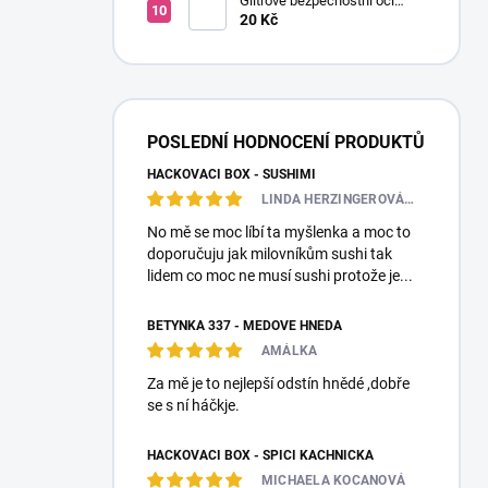
Glitrové bezpečnostní oči
Ø14mm (Pár)
20 Kč
POSLEDNÍ HODNOCENÍ PRODUKTŮ
HÁČKOVACÍ BOX - SUSHIMI
LINDA HERZINGEROVÁ❤️🎀💋
No mě se moc líbí ta myšlenka a moc to
doporučuju jak milovníkům sushi tak
lidem co moc ne musí sushi protože je...
BETYNKA 337 - MEDOVĚ HNĚDÁ
AMÁLKA
Za mě je to nejlepší odstín hnědé ,dobře
se s ní háčkje.
HÁČKOVACÍ BOX - SPÍCÍ KACHNIČKA
MICHAELA KOCANOVÁ