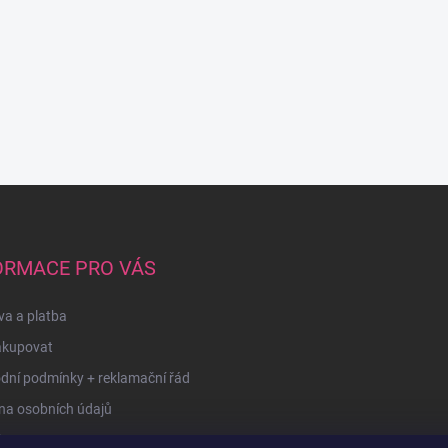
ORMACE PRO VÁS
a a platba
akupovat
dní podmínky + reklamační řád
na osobních údajů
kty