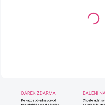
MOŽ
Ruč
sil
3,5
pot
Mož
4,
DETA
DÁREK ZDARMA
BALENÍ N
Ke každé objednávce od
Chcete vidět s