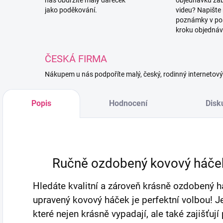
nás obdržíte malý dáreček
objednávku za
jako poděkování.
videu? Napište
poznámky v po
kroku objednáv
ČESKÁ FIRMA
Nákupem u nás podpoříte malý, český, rodinný internetov
Popis
Hodnocení
Disk
Ručně ozdobený kovový háček 
Hledáte kvalitní a zároveň krásně ozdobený 
upravený kovový háček je perfektní volbou! J
které nejen krásně vypadají, ale také zajišťuj