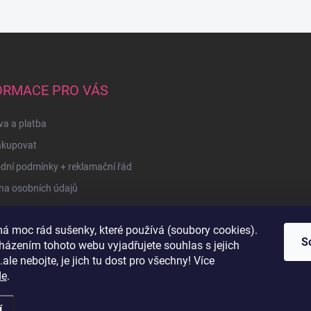
ORMACE PRO VÁS
a a platba
akupovat
dní podmínky + reklamační řád
na osobních údajů
kty
á moc rád sušenky, které používá (soubory cookies).
u
S
házením tohoto webu vyjadřujete souhlas s jejich
ale nebojte, je jich tu dost pro všechny! Více
de
.
í