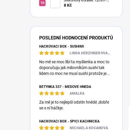
Silikonový korálek 12mm -
Kulatý
8 Kč
POSLEDNÍ HODNOCENÍ PRODUKTŮ
HÁČKOVACÍ BOX - SUSHIMI
LINDA HERZINGEROVÁ❤️🎀💋
No mě se moc líbí ta myšlenka a moc to
doporučuju jak milovníkům sushi tak
lidem co moc ne musí sushi protože je...
BETYNKA 337 - MEDOVĚ HNĚDÁ
AMÁLKA
Za mě je to nejlepší odstín hnědé ,dobře
se s ní háčkje.
HÁČKOVACÍ BOX - SPÍCÍ KACHNIČKA
MICHAELA KOCANOVÁ