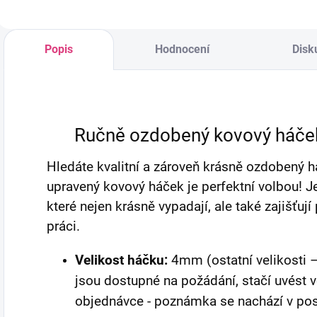
nečistoty z oblečení
různých barvách.
j
a textilu pomocí
k
lepicích vrstev.
p
Popis
Hodnocení
Disk
Ručně ozdobený kovový háček 
Hledáte kvalitní a zároveň krásně ozdobený 
upravený kovový háček je perfektní volbou! J
které nejen krásně vypadají, ale také zajišťuj
práci.
Velikost háčku:
4mm (ostatní velikosti 
jsou dostupné na požádání, stačí uvést 
objednávce - poznámka se nachází v po