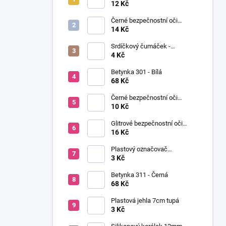
í
Ø12mm (pár)
12 Kč
p
Černé bezpečnostní oči
a
Ø14mm (pár)
14 Kč
n
Srdíčkový čumáček -
e
12x13mm
4 Kč
l
Betynka 301 - Bílá
68 Kč
Černé bezpečnostní oči
Ø10mm (pár)
10 Kč
Glitrové bezpečnostní oči
Ø10mm (Pár)
16 Kč
Plastový označovač
(markovátko)
3 Kč
Betynka 311 - Černá
68 Kč
Plastová jehla 7cm tupá
3 Kč