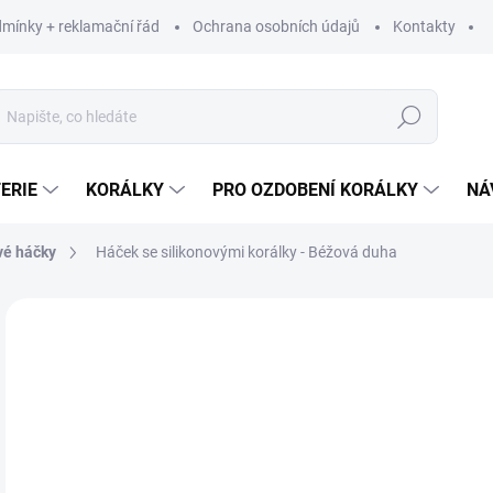
mínky + reklamační řád
Ochrana osobních údajů
Kontakty
Hledat
ERIE
KORÁLKY
PRO OZDOBENÍ KORÁLKY
NÁ
vé háčky
Háček se silikonovými korálky - Béžová duha
Neohodnoceno
Podrobnosti hodnocení
ZNAČKA:
VYROBE
LIMITOVANÁ EDICE
1
164
Měr
199 
cena
SK