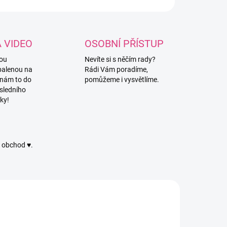
A VIDEO
OSOBNÍ PŘÍSTUP
vou
Nevíte si s něčím rady?
balenou na
Rádi Vám poradíme,
 nám to do
pomůžeme i vysvětlíme.
sledního
ky!
ý obchod ♥.
MJSADA
4617/RUZ