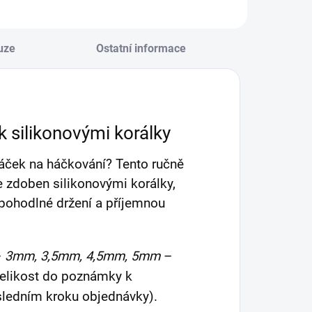
ehel v praktické
rabičce s
řihrádkami.
uze
Ostatní informace
silikonovými korálky
háček na háčkování? Tento ručně
e zdoben silikonovými korálky,
í pohodlné držení a příjemnou
–
3mm, 3,5mm, 4,5mm, 5mm
–
velikost do poznámky k
sledním kroku objednávky).