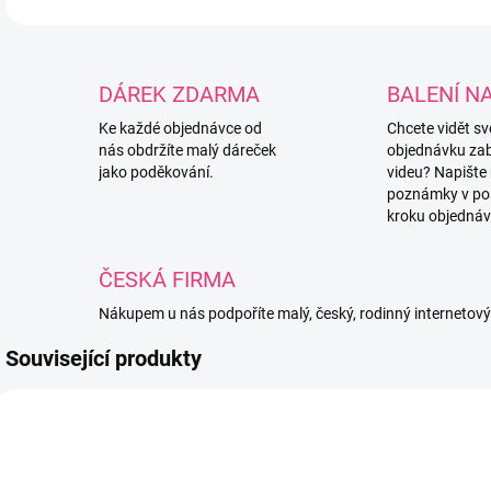
DÁREK ZDARMA
BALENÍ N
Ke každé objednávce od
Chcete vidět s
nás obdržíte malý dáreček
objednávku za
jako poděkování.
videu? Napište
poznámky v po
kroku objednáv
ČESKÁ FIRMA
Nákupem u nás podpoříte malý, český, rodinný internetov
Související produkty
3397/BIL
3493