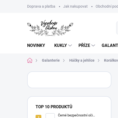
Přejít
Doprava a platba
Jak nakupovat
Obchodní pod
na
obsah
NOVINKY
KUKLY
PŘÍZE
GALANT
Domů
Galanterie
Háčky a jehlice
Korálko
P
o
s
t
r
a
TOP 10 PRODUKTŮ
n
n
Černé bezpečnostní oči