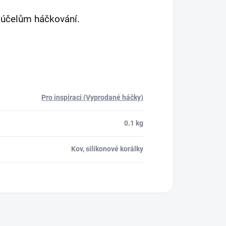
k účelům háčkování.
Pro inspiraci (Vyprodané háčky)
0.1 kg
Kov, silikonové korálky