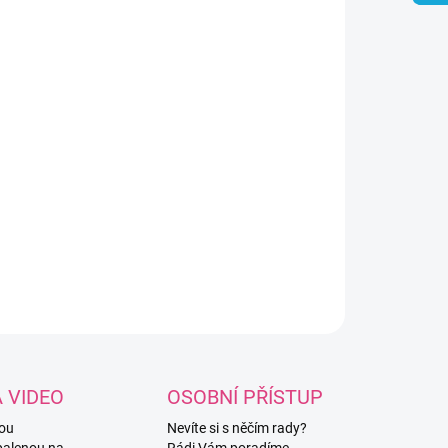
NOSTI DORUČENÍ
ně ozdobený kovový háček pomocí
ikonových korálků. Háček je ve velikosti
, pokud máte zájem o jinou velikost, je
řeba napsat do poznámky k objednávce!
nost velikostí: 3mm / 3,5mm / 4mm /
5mm / 5mm.
ILNÍ INFORMACE
ZEPTAT SE
HLÍDAT
A VIDEO
OSOBNÍ PŘÍSTUP
vou
Nevíte si s něčím rady?