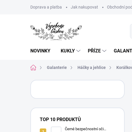
Přejít
Doprava a platba
Jak nakupovat
Obchodní pod
na
obsah
NOVINKY
KUKLY
PŘÍZE
GALANT
Domů
Galanterie
Háčky a jehlice
Korálko
P
o
s
t
r
a
TOP 10 PRODUKTŮ
n
n
Černé bezpečnostní oči