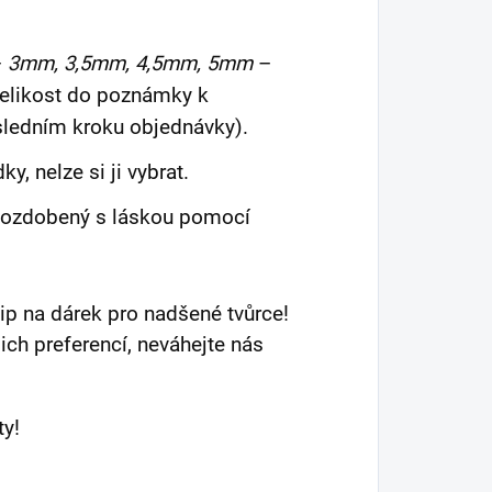
–
3mm, 3,5mm, 4,5mm, 5mm
–
velikost do poznámky k
sledním kroku objednávky).
y, nelze si ji vybrat.
, ozdobený s láskou pomocí
 tip na dárek pro nadšené tvůrce!
ich preferencí, neváhejte nás
ty!