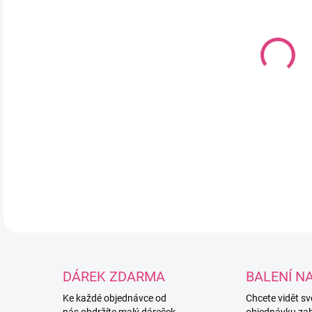
MOŽ
Ruč
sil
4mm
pot
Mož
4,
DETA
DÁREK ZDARMA
BALENÍ N
Ke každé objednávce od
Chcete vidět s