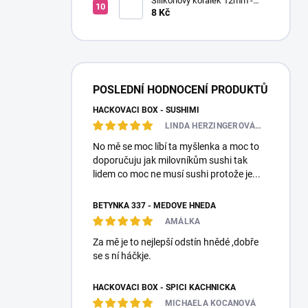
Silikonový korálek 12mm -
Kulatý
8 Kč
POSLEDNÍ HODNOCENÍ PRODUKTŮ
HÁČKOVACÍ BOX - SUSHIMI
LINDA HERZINGEROVÁ❤️🎀💋
No mě se moc líbí ta myšlenka a moc to
doporučuju jak milovníkům sushi tak
lidem co moc ne musí sushi protože je...
BETYNKA 337 - MEDOVĚ HNĚDÁ
AMÁLKA
Za mě je to nejlepší odstín hnědé ,dobře
se s ní háčkje.
HÁČKOVACÍ BOX - SPÍCÍ KACHNIČKA
MICHAELA KOCANOVÁ