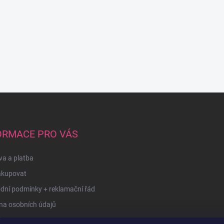
ORMACE PRO VÁS
a a platba
akupovat
dní podmínky + reklamační řád
na osobních údajů
kty