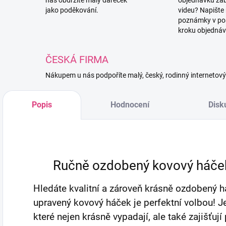
nás obdržíte malý dáreček
objednávku za
jako poděkování.
videu? Napište
poznámky v po
kroku objednáv
ČESKÁ FIRMA
Nákupem u nás podpoříte malý, český, rodinný internetov
Popis
Hodnocení
Disk
Ručně ozdobený kovový háček 
Hledáte kvalitní a zároveň krásně ozdobený 
upravený kovový háček je perfektní volbou! J
které nejen krásně vypadají, ale také zajišťuj