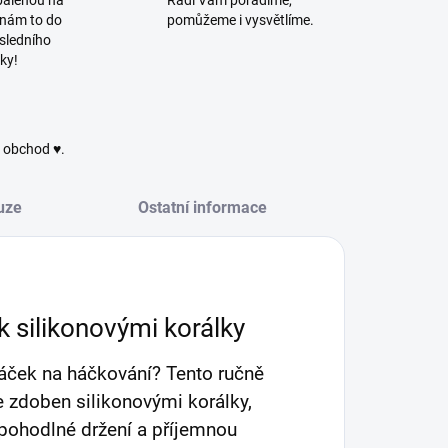
balenou na
Rádi Vám poradíme,
 nám to do
pomůžeme i vysvětlíme.
sledního
ky!
ý obchod ♥.
uze
Ostatní informace
silikonovými korálky
háček na háčkování? Tento ručně
e zdoben silikonovými korálky,
í pohodlné držení a příjemnou