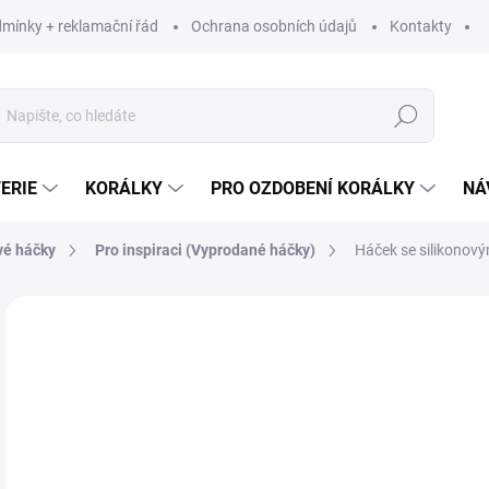
mínky + reklamační řád
Ochrana osobních údajů
Kontakty
Hledat
ERIE
KORÁLKY
PRO OZDOBENÍ KORÁLKY
NÁ
vé háčky
Pro inspiraci (Vyprodané háčky)
Háček se silikonový
Neohodnoceno
Podrobnosti hodnocení
ZNAČKA:
VYROBE
LIMITOVANÁ EDICE
1
164
Měr
199 
cena
VY