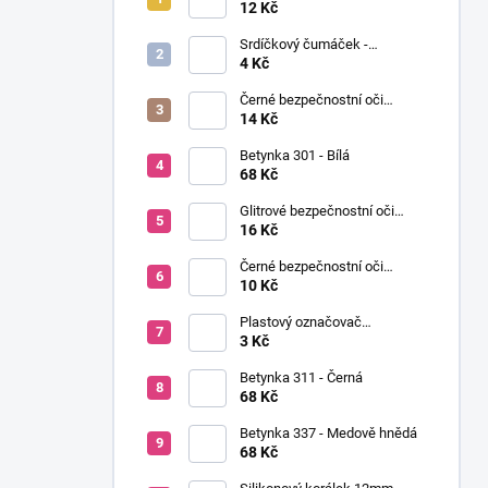
í
Ø12mm (pár)
12 Kč
p
Srdíčkový čumáček -
a
12x13mm
4 Kč
n
Černé bezpečnostní oči
e
Ø14mm (pár)
14 Kč
l
Betynka 301 - Bílá
68 Kč
Glitrové bezpečnostní oči
Ø10mm (Pár)
16 Kč
Černé bezpečnostní oči
Ø10mm (pár)
10 Kč
Plastový označovač
(markovátko)
3 Kč
Betynka 311 - Černá
68 Kč
Betynka 337 - Medově hnědá
68 Kč