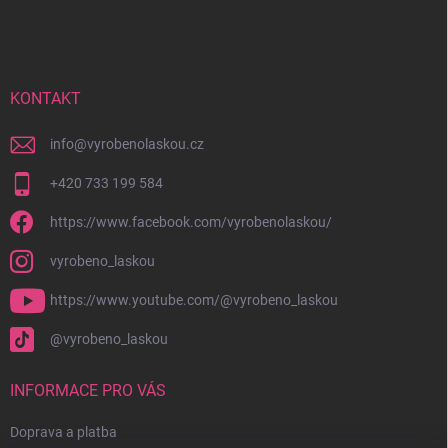
á
p
a
t
í
KONTAKT
info
@
vyrobenolaskou.cz
+420 733 199 584
https://www.facebook.com/vyrobenolaskou/
vyrobeno_laskou
https://www.youtube.com/@vyrobeno_laskou
@vyrobeno_laskou
INFORMACE PRO VÁS
Doprava a platba