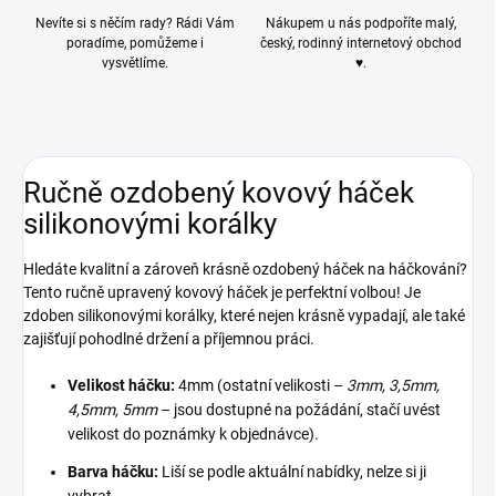
Nevíte si s něčím rady? Rádi Vám
Nákupem u nás podpoříte malý,
poradíme, pomůžeme i
český, rodinný internetový obchod
vysvětlíme.
♥.
Ručně ozdobený kovový háček
silikonovými korálky
Hledáte kvalitní a zároveň krásně ozdobený háček na háčkování?
Tento ručně upravený kovový háček je perfektní volbou! Je
zdoben silikonovými korálky, které nejen krásně vypadají, ale také
zajišťují pohodlné držení a příjemnou práci.
Velikost háčku:
4mm (ostatní velikosti –
3mm, 3,5mm,
4,5mm, 5mm
– jsou dostupné na požádání, stačí uvést
velikost do poznámky k objednávce).
Barva háčku:
Liší se podle aktuální nabídky, nelze si ji