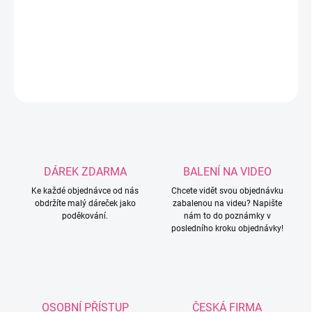
potřeba napsat do poznámky k objednávce! Možnost
velikostí: 3mm / 3,5mm / 4mm / 4,5mm / 5mm.
DETAILNÍ INFORMACE
ZEPTAT SE
HLÍDAT
DÁREK ZDARMA
BALENÍ NA VIDEO
Ke každé objednávce od nás
Chcete vidět svou objednávku
obdržíte malý dáreček jako
zabalenou na videu? Napište
poděkování.
nám to do poznámky v
posledního kroku objednávky!
OSOBNÍ PŘÍSTUP
ČESKÁ FIRMA