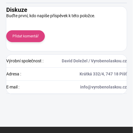
Diskuze
Buďte první, kdo napíše příspěvek k této položce.
Přidat komentář
Výrobní společnost
:
David Doležel / Vyrobenolaskou.cz
Adresa
:
Krátká 332/4, 747 18 Píšť
E-mail
:
info@vyrobenolaskou.cz
Z