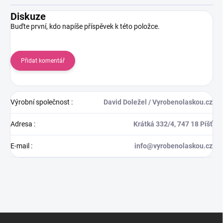
Diskuze
Buďte první, kdo napíše příspěvek k této položce.
Přidat komentář
Výrobní společnost
:
David Doležel / Vyrobenolaskou.cz
Adresa
:
Krátká 332/4, 747 18 Píšť
E-mail
:
info@vyrobenolaskou.cz
Z