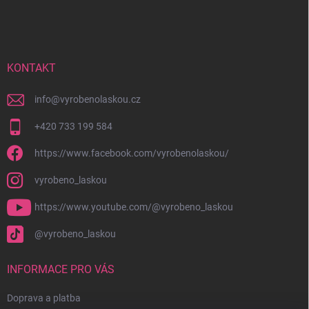
á
p
a
t
í
KONTAKT
info
@
vyrobenolaskou.cz
+420 733 199 584
https://www.facebook.com/vyrobenolaskou/
vyrobeno_laskou
https://www.youtube.com/@vyrobeno_laskou
@vyrobeno_laskou
INFORMACE PRO VÁS
Doprava a platba