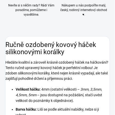
Nevíte si s něčím rady? Rádi Vám
Nákupem u nás podpoříte malý,
poradíme, pomůžeme i
český, rodinný internetový obchod
vysvětlíme.
♥.
Ručně ozdobený kovový háček
silikonovými korálky
Hledáte kvalitní a zároveň krásně ozdobený háček na háčkování?
Tento ručně upravený kovový háček je perfektní volbou! Je
zdoben silikonovými korálky, které nejen krásně vypadají, ale také
zajišťují pohodlné držení a příjemnou práci.
Velikost háčku:
4mm (ostatní velikosti –
3mm, 3,5mm,
4,5mm, 5mm
– jsou dostupné na požádání, stačí uvést
velikost do poznámky k objednávce).
Barva háčku:
Liší se podle aktuální nabídky, nelze si ji