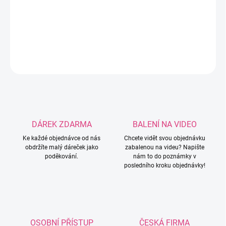
potřeba napsat do poznámky k objednávce! Možnost
velikostí: 3mm / 3,5mm / 4mm / 4,5mm / 5mm.
DETAILNÍ INFORMACE
ZEPTAT SE
HLÍDAT
DÁREK ZDARMA
BALENÍ NA VIDEO
Ke každé objednávce od nás
Chcete vidět svou objednávku
obdržíte malý dáreček jako
zabalenou na videu? Napište
poděkování.
nám to do poznámky v
posledního kroku objednávky!
OSOBNÍ PŘÍSTUP
ČESKÁ FIRMA