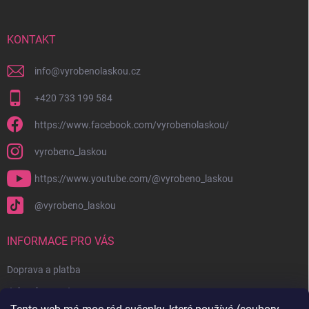
a
t
í
KONTAKT
info
@
vyrobenolaskou.cz
+420 733 199 584
https://www.facebook.com/vyrobenolaskou/
vyrobeno_laskou
https://www.youtube.com/@vyrobeno_laskou
@vyrobeno_laskou
INFORMACE PRO VÁS
Doprava a platba
Jak nakupovat