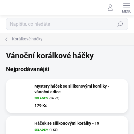
Přejít
na
obsah
Hledat
Korálkové háčky
Vánoční korálkové háčky
Nejprodávanější
Mystery háček se silikonovými korálky -
vánoční edice
SKLADEM
(16 KS)
179 Kč
Háček se silikonovými korálky - 19
SKLADEM
(1 KS)