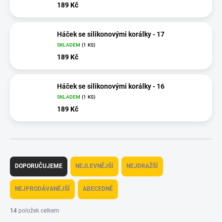
189 Kč
Háček se silikonovými korálky - 17
SKLADEM
(1 KS)
189 Kč
Háček se silikonovými korálky - 16
SKLADEM
(1 KS)
189 Kč
Ř
a
DOPORUČUJEME
NEJLEVNĚJŠÍ
NEJDRAŽŠÍ
z
e
NEJPRODÁVANĚJŠÍ
ABECEDNĚ
n
í
14
položek celkem
p