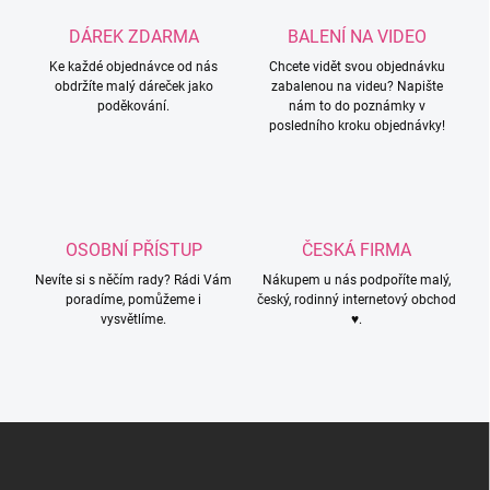
a
c
DÁREK ZDARMA
BALENÍ NA VIDEO
í
Ke každé objednávce od nás
p
Chcete vidět svou objednávku
obdržíte malý dáreček jako
zabalenou na videu? Napište
r
poděkování.
nám to do poznámky v
v
posledního kroku objednávky!
k
y
v
ý
p
i
OSOBNÍ PŘÍSTUP
ČESKÁ FIRMA
s
u
Nevíte si s něčím rady? Rádi Vám
Nákupem u nás podpoříte malý,
poradíme, pomůžeme i
český, rodinný internetový obchod
vysvětlíme.
♥.
Z
á
p