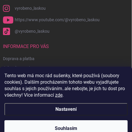
vyrobeno_laskou
https://www.youtube.com/@vyrobeno_laskou
@vyrobeno_laskou
INFORMACE PRO VÁS
Doprava a platba
Jak nakupovat
Tento web má moc rád sušenky, které používá (soubory
Obchodní podmínky + reklamační řád
cookies). Dalším procházením tohoto webu vyjadřujete
Ochrana osobních údajů
souhlas s jejich používáním..ale nebojte, je jich tu dost pro
všechny! Více informací
zde
.
Kontakty
Nastavení
Copyright 2026
Vyrobenolaskou.cz
. Všechna práva vyhrazena.
Souhlasím