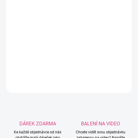
−
+
Přidat do košíku
Tričková příze z recyklovaného úpletu. Vhodná
na výrobu doplňků, dekorací, tašek i hraček.
Nákupem přispíváte k úspoře vody a ochraně
přírody. Každé klubko je jedinečné –
odstíny se
mohou lišit!!
DETAILNÍ INFORMACE
ZEPTAT SE
HLÍDAT
DÁREK ZDARMA
BALENÍ NA VIDEO
Ke každé objednávce od nás
Chcete vidět svou objednávku
obdržíte malý dáreček jako
zabalenou na videu? Napište