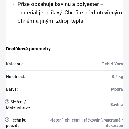
Příze obsahuje bavlnu a polyester –
materiál je hořlavý. Chraňte před otevřeným
ohněm a jinými zdroji tepla.
Doplňkové parametry
Kategorie
:
T-shirt Yarn
Hmotnost
:
0.4 kg
Barva
:
Modrá
?
Složení /
Bavlna
Materiál příze
:
?
Technika
Pletení jehlicemi, Háčkování, Macramé /
použití
:
dekorace