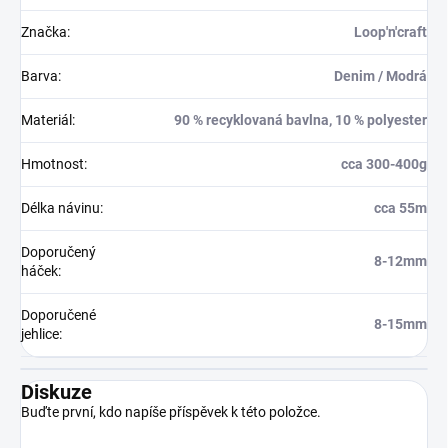
Značka
:
Loop'n'craft
Barva
:
Denim / Modrá
Materiál
:
90 % recyklovaná bavlna, 10 % polyester
Hmotnost
:
cca 300-400g
Délka návinu
:
cca 55m
Doporučený
8-12mm
háček
:
Doporučené
8-15mm
jehlice
:
Diskuze
Buďte první, kdo napíše příspěvek k této položce.