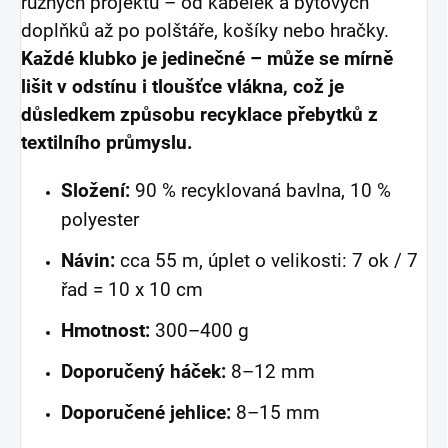
různých projektů – od kabelek a bytových
doplňků až po polštáře, košíky nebo hračky.
Každé klubko je jedinečné – může se mírně
lišit v odstínu i tloušťce vlákna, což je
důsledkem způsobu recyklace přebytků z
textilního průmyslu.
Složení:
90 % recyklovaná bavlna, 10 %
polyester
Návin:
cca 55 m, úplet o velikosti: 7 ok / 7
řad = 10 x 10 cm
Hmotnost:
300–400 g
Doporučený háček:
8–12 mm
Doporučené jehlice:
8–15 mm