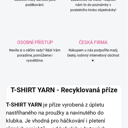
poděkování.
nám to do poznámky v
posledního kroku objednávky!
OSOBNÍ PŘÍSTUP
ČESKÁ FIRMA
Nevíte si s něčím rady? Rádi Vám
Nákupem u nás podpoříte malý,
poradíme, pomůžeme i
český, rodinný internetový obchod
vysvětlíme.
♥.
T-SHIRT YARN - Recyklovaná příze
T-SHIRT YARN
je příze vyrobená z úpletu
nastříhaného na proužky a navinutého do
klubka. Je vhodná pro háčkování i pletení