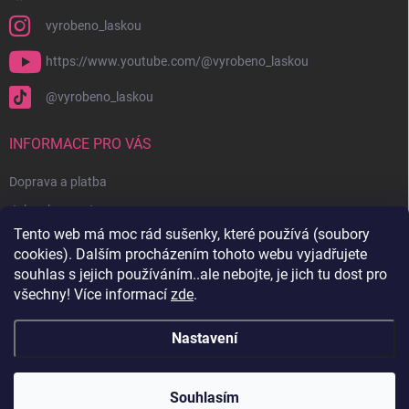
vyrobeno_laskou
https://www.youtube.com/@vyrobeno_laskou
@vyrobeno_laskou
INFORMACE PRO VÁS
Doprava a platba
Jak nakupovat
Tento web má moc rád sušenky, které používá (soubory
Obchodní podmínky + reklamační řád
cookies). Dalším procházením tohoto webu vyjadřujete
Ochrana osobních údajů
souhlas s jejich používáním..ale nebojte, je jich tu dost pro
všechny! Více informací
zde
.
Kontakty
Nastavení
Copyright 2026
Vyrobenolaskou.cz
. Všechna práva vyhrazena.
Souhlasím