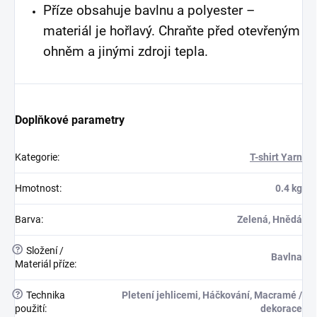
Příze obsahuje bavlnu a polyester –
materiál je hořlavý. Chraňte před otevřeným
ohněm a jinými zdroji tepla.
Doplňkové parametry
Kategorie
:
T-shirt Yarn
Hmotnost
:
0.4 kg
Barva
:
Zelená, Hnědá
?
Složení /
Bavlna
Materiál příze
:
?
Technika
Pletení jehlicemi, Háčkování, Macramé /
použití
:
dekorace