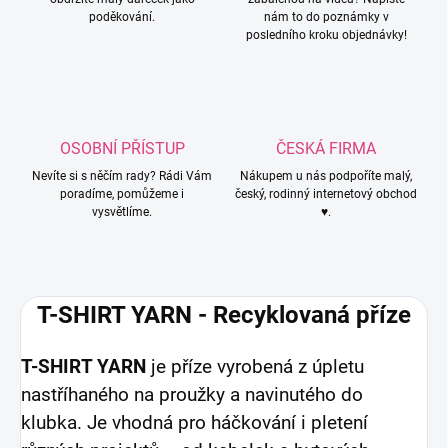
poděkování.
nám to do poznámky v
posledního kroku objednávky!
OSOBNÍ PŘÍSTUP
ČESKÁ FIRMA
Nevíte si s něčím rady? Rádi Vám
Nákupem u nás podpoříte malý,
poradíme, pomůžeme i
český, rodinný internetový obchod
vysvětlíme.
♥.
T-SHIRT YARN - Recyklovaná příze
T-SHIRT YARN
je příze vyrobená z úpletu
nastříhaného na proužky a navinutého do
klubka. Je vhodná pro háčkování i pletení