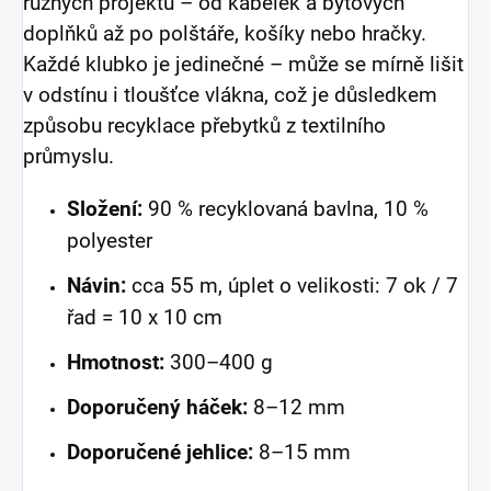
různých projektů – od kabelek a bytových
doplňků až po polštáře, košíky nebo hračky.
Každé klubko je jedinečné – může se mírně lišit
v odstínu i tloušťce vlákna, což je důsledkem
způsobu recyklace přebytků z textilního
průmyslu.
Složení:
90 % recyklovaná bavlna, 10 %
polyester
Návin:
cca 55 m, úplet o velikosti: 7 ok / 7
řad = 10 x 10 cm
Hmotnost:
300–400 g
Doporučený háček:
8–12 mm
Doporučené jehlice:
8–15 mm