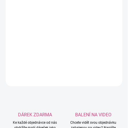
−
+
Přidat do košíku
Tričková příze z recyklovaného úpletu. Vhodná
na výrobu doplňků, dekorací, tašek i hraček.
Nákupem přispíváte k úspoře vody a ochraně
přírody. Každé klubko je jedinečné – odstíny se
mohou lišit.
DETAILNÍ INFORMACE
ZEPTAT SE
HLÍDAT
DÁREK ZDARMA
BALENÍ NA VIDEO
Ke každé objednávce od nás
Chcete vidět svou objednávku
obdržíte malý dáreček jako
zabalenou na videu? Napište