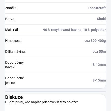
Značka
:
Loop'n'craft
Barva
:
Khaki
Materiál
:
90 % recyklovaná bavlna, 10 % polyester
Hmotnost
:
cca 300-400g
Délka návinu
:
cca 55m
Doporučený
8-12mm
háček
:
Doporučené
8-15mm
jehlice
:
Diskuze
Buďte první, kdo napíše příspěvek k této položce.