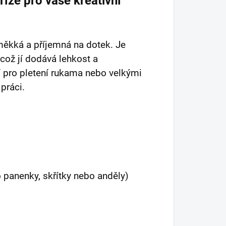
íze pro vaše kreativní
měkká a příjemná na dotek. Je
ož jí dodává lehkost a
ní pro pletení rukama nebo velkými
práci.
 panenky, skřítky nebo anděly)