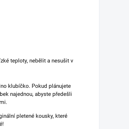
é teploty, nebělit a nesušit v
dno klubíčko. Pokud plánujete
ubek najednou, abyste předešli
mi.
iginální pletené kousky, které
é!