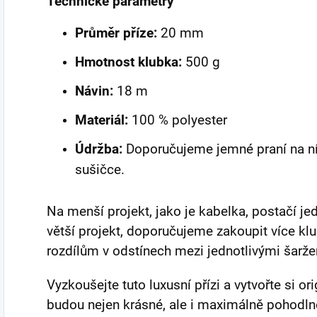
Technické parametry
Průměr příze:
20 mm
Hmotnost klubka:
500 g
Návin:
18 m
Materiál:
100 % polyester
Údržba:
Doporučujeme jemné praní na nízk
sušičce.
Na menší projekt, jako je kabelka, postačí je
větší projekt, doporučujeme zakoupit více kl
rozdílům v odstínech mezi jednotlivými šarže
Vyzkoušejte tuto luxusní přízi a vytvořte si or
budou nejen krásné, ale i maximálně pohodln