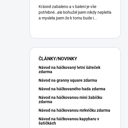
Krásně zabaleno a v balení je vše
potřebné…ale bohužel jsem nikdy nepletla
a myslela jsem že k tomu bude i...
ČLÁNKY/NOVINKY
Návod na háčkovaný letní šáteček
zdarma
Návod na granny square zdarma
Návod na háčkovaného hada zdarma
Návod na háčkovanou mini žabičku
zdarma
Návod na háčkovanou mrkvičku zdarma
Návod na háčkovanou kapybaru v
šatičkách