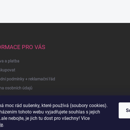
ORMACE PRO VÁS
a a platba
akupovat
dní podmínky + reklamační řád
na osobních údajů
kty
á moc rád sušenky, které používá (soubory cookies).
u
S
házením tohoto webu vyjadřujete souhlas s jejich
ale nebojte, je jich tu dost pro všechny! Více
de
.