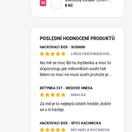
Silikonový korálek 12mm -
Kulatý
8 Kč
POSLEDNÍ HODNOCENÍ PRODUKTŮ
HÁČKOVACÍ BOX - SUSHIMI
LINDA HERZINGEROVÁ❤️🎀💋
No mě se moc líbí ta myšlenka a moc to
doporučuju jak milovníkům sushi tak
lidem co moc ne musí sushi protože je...
BETYNKA 337 - MEDOVĚ HNĚDÁ
AMÁLKA
Za mě je to nejlepší odstín hnědé ,dobře
se s ní háčkje.
HÁČKOVACÍ BOX - SPÍCÍ KACHNIČKA
MICHAELA KOCANOVÁ