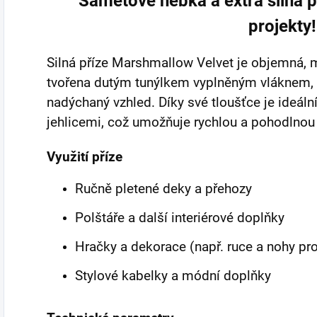
Sametově hebká a extra silná př
projekty!
Silná příze Marshmallow Velvet je objemná, 
tvořena dutým tunýlkem vyplněným vláknem, c
nadýchaný vzhled. Díky své tloušťce je ideál
jehlicemi, což umožňuje rychlou a pohodlnou 
Využití příze
Ručně pletené deky a přehozy
Polštáře a další interiérové doplňky
Hračky a dekorace (např. ruce a nohy pro
Stylové kabelky a módní doplňky