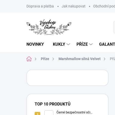
Přejít
Doprava a platba
Jak nakupovat
Obchodní pod
na
obsah
NOVINKY
KUKLY
PŘÍZE
GALANT
Domů
Příze
Marshmallow silná Velvet
Pří
P
o
s
t
r
a
TOP 10 PRODUKTŮ
n
n
Černé bezpečnostní oči