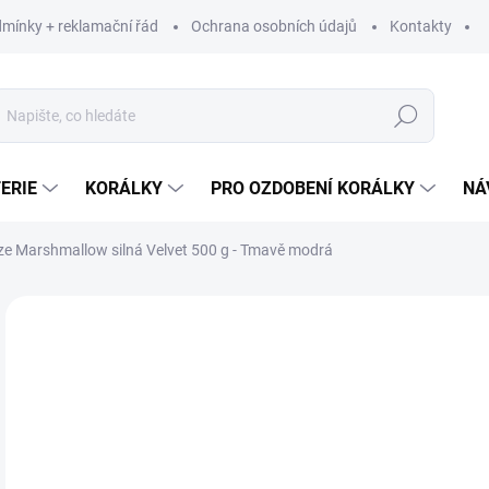
mínky + reklamační řád
Ochrana osobních údajů
Kontakty
Hledat
ERIE
KORÁLKY
PRO OZDOBENÍ KORÁLKY
NÁ
ze Marshmallow silná Velvet 500 g - Tmavě modrá
Neohodnoceno
Podrobnosti hodnocení
ZNAČKA:
STOKLA
2
222
Měr
269 
cena
SK
MŮŽ