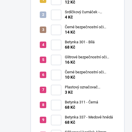
í
Ø12mm (pár)
12 Kč
p
Srdíčkový čumáček -
a
12x13mm
4 Kč
n
Černé bezpečnostní oči
e
Ø14mm (pár)
14 Kč
l
Betynka 301 - Bílá
68 Kč
Glitrové bezpečnostní oči
Ø10mm (Pár)
16 Kč
Černé bezpečnostní oči
Ø10mm (pár)
10 Kč
Plastový označovač
(markovátko)
3 Kč
Betynka 311 - Černá
68 Kč
Betynka 337 - Medově hnědá
68 Kč