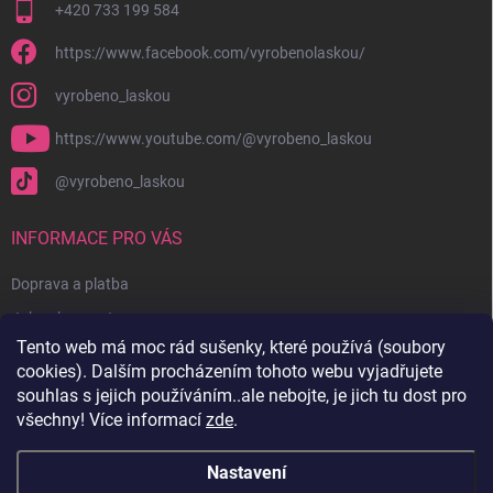
+420 733 199 584
https://www.facebook.com/vyrobenolaskou/
vyrobeno_laskou
https://www.youtube.com/@vyrobeno_laskou
@vyrobeno_laskou
INFORMACE PRO VÁS
Doprava a platba
Jak nakupovat
Tento web má moc rád sušenky, které používá (soubory
Obchodní podmínky + reklamační řád
cookies). Dalším procházením tohoto webu vyjadřujete
Ochrana osobních údajů
souhlas s jejich používáním..ale nebojte, je jich tu dost pro
všechny! Více informací
zde
.
Kontakty
Nastavení