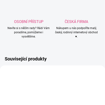
OSOBNÍ PŘÍSTUP
ČESKÁ FIRMA
Nevíte si s něčím rady? Rádi Vám
Nákupem u nás podpoříte malý,
poradíme, pomůžeme i
český, rodinný internetový obchod
vysvětlíme.
♥.
Související produkty
3963
4277