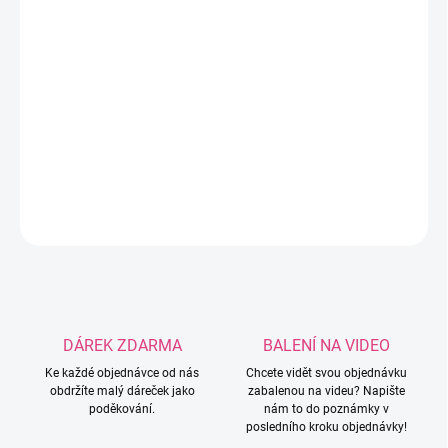
−
+
Přidat do košíku
Himalaya Koala je extrémně hebká chlupatá
příze s kožíškovým efektem, ideální na zimní
doplňky, deky i háčkované hračky.
DETAILNÍ INFORMACE
ZEPTAT SE
HLÍDAT
DÁREK ZDARMA
BALENÍ NA VIDEO
Ke každé objednávce od nás
Chcete vidět svou objednávku
obdržíte malý dáreček jako
zabalenou na videu? Napište
poděkování.
nám to do poznámky v
posledního kroku objednávky!