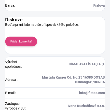
Barva
:
Fialová
Diskuze
Buďte první, kdo napíše příspěvek k této položce.
Přidat komentář
Výrobní
HiMALAYA FİSTAŞ A.Ş.
společnost
:
Mustafa Karaer Cd. No:25 16380 DOSAB
Adresa
:
Osmangazi/BURSA
E-mail
:
info@fistas.com
Zástupce
Ivana Kuchaříková s.r.o.
výrobce v EU
: