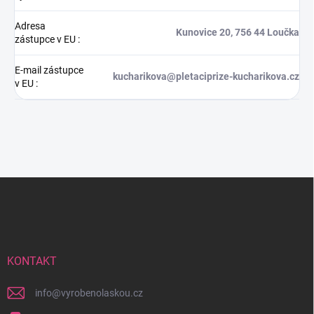
Adresa
Kunovice 20, 756 44 Loučka
zástupce v EU
:
E-mail zástupce
kucharikova@pletaciprize-kucharikova.cz
v EU
:
Z
á
p
a
t
í
KONTAKT
info
@
vyrobenolaskou.cz