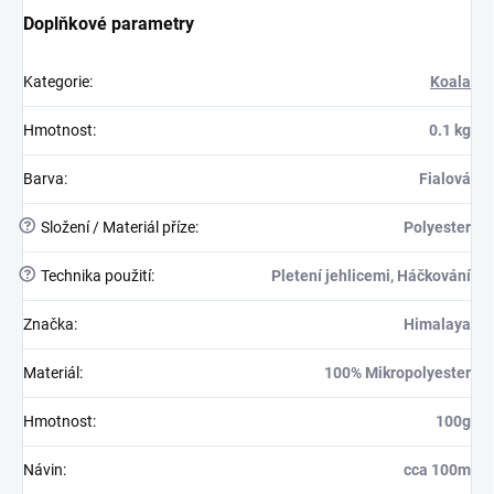
Doplňkové parametry
Kategorie
:
Koala
Hmotnost
:
0.1 kg
Barva
:
Fialová
?
Složení / Materiál příze
:
Polyester
?
Technika použití
:
Pletení jehlicemi, Háčkování
Značka
:
Himalaya
Materiál
:
100% Mikropolyester
Hmotnost
:
100g
Návin
:
cca 100m