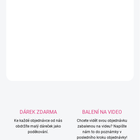
Ručně ozdobený kovový háček pomocí
silikonových korálků. Háček je ve velikosti
3,5mm, pokud máte zájem o jinou velikost, je
potřeba napsat do poznámky k objednávce!
Možnost velikostí: 3mm / 3,5mm / 4mm /
4,5mm / 5mm.
DETAILNÍ INFORMACE
ZEPTAT SE
HLÍDAT
DÁREK ZDARMA
BALENÍ NA VIDEO
Ke každé objednávce od nás
Chcete vidět svou objednávku
obdržíte malý dáreček jako
zabalenou na videu? Napište
poděkování.
nám to do poznámky v
posledního kroku objednávky!