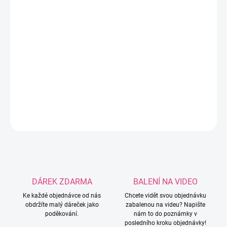
Ručně ozdobený kovový háček pomocí
silikonových korálků. Háček je ve velikosti
3,5mm, pokud máte zájem o jinou velikost, je
potřeba napsat do poznámky k objednávce!
Možnost velikostí: 3mm / 3,5mm / 4mm /
4,5mm / 5mm.
DETAILNÍ INFORMACE
ZEPTAT SE
HLÍDAT
DÁREK ZDARMA
BALENÍ NA VIDEO
Ke každé objednávce od nás
Chcete vidět svou objednávku
obdržíte malý dáreček jako
zabalenou na videu? Napište
poděkování.
nám to do poznámky v
posledního kroku objednávky!