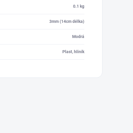
0.1 kg
3mm (14cm délka)
Modrá
Plast, hliník