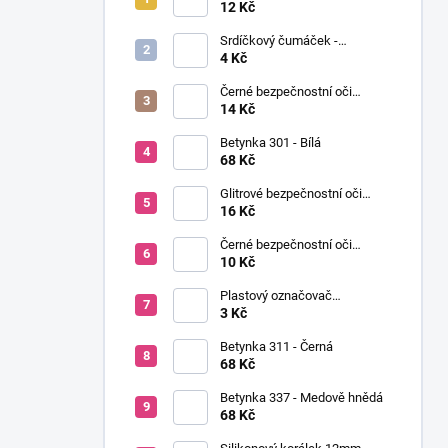
í
Ø12mm (pár)
12 Kč
p
Srdíčkový čumáček -
a
12x13mm
4 Kč
n
Černé bezpečnostní oči
e
Ø14mm (pár)
14 Kč
l
Betynka 301 - Bílá
68 Kč
Glitrové bezpečnostní oči
Ø10mm (Pár)
16 Kč
Černé bezpečnostní oči
Ø10mm (pár)
10 Kč
Plastový označovač
(markovátko)
3 Kč
Betynka 311 - Černá
68 Kč
Betynka 337 - Medově hnědá
68 Kč