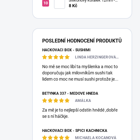
Silikonový korálek 12mm -
Kulatý
8 Kč
POSLEDNÍ HODNOCENÍ PRODUKTŮ
HÁČKOVACÍ BOX - SUSHIMI
LINDA HERZINGEROVÁ❤️🎀💋
No mě se moc líbí ta myšlenka a moc to
doporučuju jak milovníkům sushi tak
lidem co moc ne musí sushi protože je...
BETYNKA 337 - MEDOVĚ HNĚDÁ
AMÁLKA
Za mě je to nejlepší odstín hnědé ,dobře
se s ní háčkje.
HÁČKOVACÍ BOX - SPÍCÍ KACHNIČKA
MICHAELA KOCANOVÁ