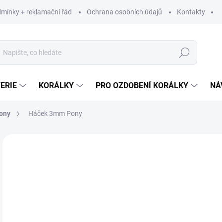
mínky + reklamační řád
Ochrana osobních údajů
Kontakty
Hledat
ERIE
KORÁLKY
PRO OZDOBENÍ KORÁLKY
NÁ
ony
Háček 3mm Pony
Neohodnoceno
Podrobnosti hodnocení
ZNAČKA:
PONY
25
20,
Měr
SK
cena
MŮŽ
DO: