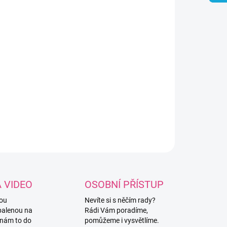
8.2026
NOSTI DORUČENÍ
−
+
Přidat do košíku
íkový háček s plastovou rukojetí v délce 14 cm a
ikostí 3mm.
ILNÍ INFORMACE
ZEPTAT SE
HLÍDAT
A VIDEO
OSOBNÍ PŘÍSTUP
vou
Nevíte si s něčím rady?
balenou na
Rádi Vám poradíme,
 nám to do
pomůžeme i vysvětlíme.