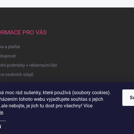
ORMACE PRO VÁS
a a platba
akupovat
dní podmínky + reklamační řád
na osobních údajů
kty
á moc rád sušenky, které používá (soubory cookies).
u
S
házením tohoto webu vyjadřujete souhlas s jejich
ale nebojte, je jich tu dost pro všechny! Více
de
.
í
razena.