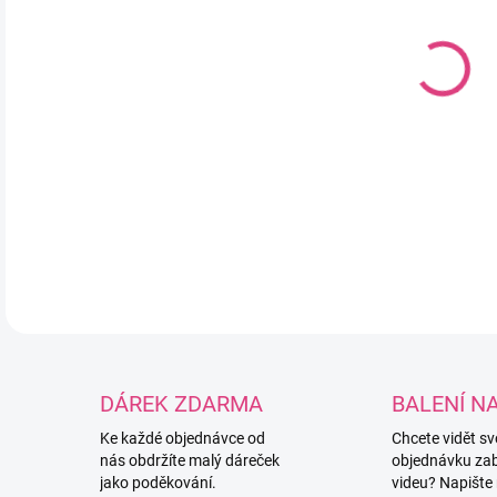
11.
MOŽ
Hlin
vel
DETA
DÁREK ZDARMA
BALENÍ N
Ke každé objednávce od
Chcete vidět s
nás obdržíte malý dáreček
objednávku za
jako poděkování.
videu? Napište