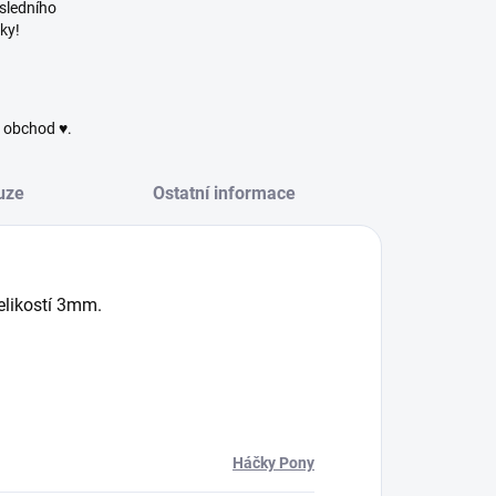
sledního
ky!
ý obchod ♥.
uze
Ostatní informace
velikostí 3mm.
Háčky Pony