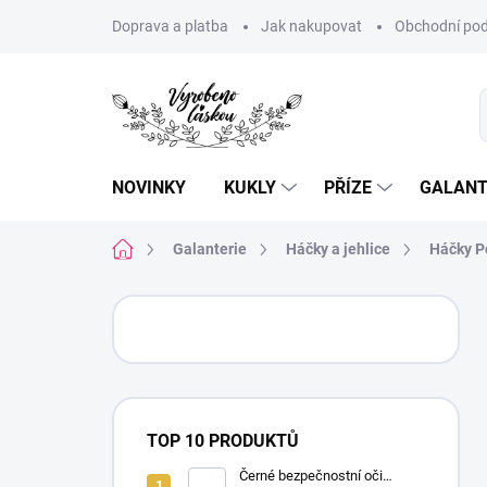
Přejít
Doprava a platba
Jak nakupovat
Obchodní pod
na
obsah
NOVINKY
KUKLY
PŘÍZE
GALANT
Domů
Galanterie
Háčky a jehlice
Háčky P
P
o
s
t
r
a
TOP 10 PRODUKTŮ
n
n
Černé bezpečnostní oči