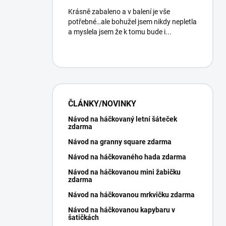
Krásně zabaleno a v balení je vše
potřebné…ale bohužel jsem nikdy nepletla
a myslela jsem že k tomu bude i...
ČLÁNKY/NOVINKY
Návod na háčkovaný letní šáteček
zdarma
Návod na granny square zdarma
Návod na háčkovaného hada zdarma
Návod na háčkovanou mini žabičku
zdarma
Návod na háčkovanou mrkvičku zdarma
Návod na háčkovanou kapybaru v
šatičkách