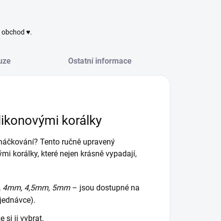
ý obchod ♥.
uze
Ostatní informace
ikonovými korálky
 háčkování? Tento ručně upravený
mi korálky, které nejen krásně vypadají,
 4mm, 4,5mm, 5mm
– jsou dostupné na
jednávce).
 si ji vybrat.