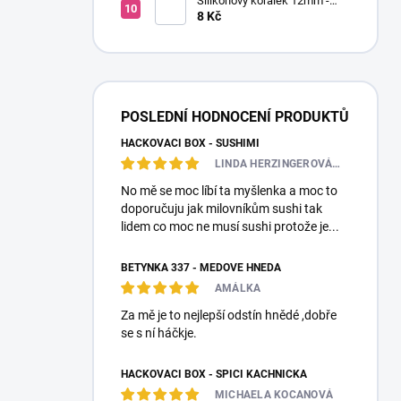
Silikonový korálek 12mm -
Kulatý
8 Kč
POSLEDNÍ HODNOCENÍ PRODUKTŮ
HÁČKOVACÍ BOX - SUSHIMI
LINDA HERZINGEROVÁ❤️🎀💋
No mě se moc líbí ta myšlenka a moc to
doporučuju jak milovníkům sushi tak
lidem co moc ne musí sushi protože je...
BETYNKA 337 - MEDOVĚ HNĚDÁ
AMÁLKA
Za mě je to nejlepší odstín hnědé ,dobře
se s ní háčkje.
HÁČKOVACÍ BOX - SPÍCÍ KACHNIČKA
MICHAELA KOCANOVÁ