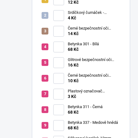
í
Ø12mm (pár)
12 Kč
p
Srdíčkový čumáček -
a
12x13mm
4 Kč
n
Černé bezpečnostní oči
e
Ø14mm (pár)
14 Kč
l
Betynka 301 - Bílá
68 Kč
Glitrové bezpečnostní oči
Ø10mm (Pár)
16 Kč
Černé bezpečnostní oči
Ø10mm (pár)
10 Kč
Plastový označovač
(markovátko)
3 Kč
Betynka 311 - Černá
68 Kč
Betynka 337 - Medově hnědá
68 Kč