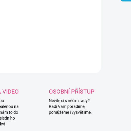
NOSTI DORUČENÍ
ě ozdobený kovový háček pomocí silikonových korálků.
k je ve velikosti 3,5mm, pokud máte zájem o jinou velikost,
otřeba napsat do poznámky k objednávce! Možnost
kostí: 3mm / 3,5mm / 4mm / 4,5mm / 5mm.
ILNÍ INFORMACE
ZEPTAT SE
HLÍDAT
A VIDEO
OSOBNÍ PŘÍSTUP
vou
Nevíte si s něčím rady?
balenou na
Rádi Vám poradíme,
 nám to do
pomůžeme i vysvětlíme.
sledního
ky!