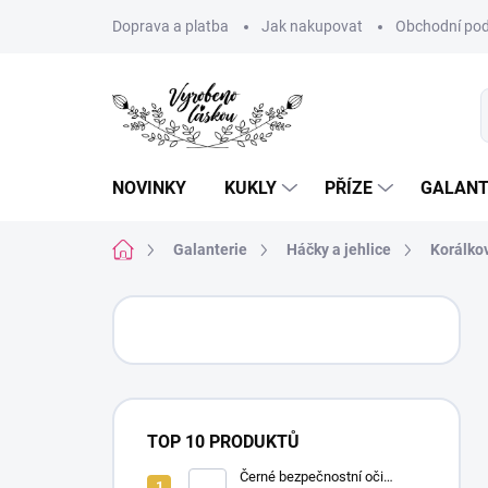
Přejít
Doprava a platba
Jak nakupovat
Obchodní pod
na
obsah
NOVINKY
KUKLY
PŘÍZE
GALANT
Domů
Galanterie
Háčky a jehlice
Korálko
P
o
s
t
r
a
TOP 10 PRODUKTŮ
n
n
Černé bezpečnostní oči