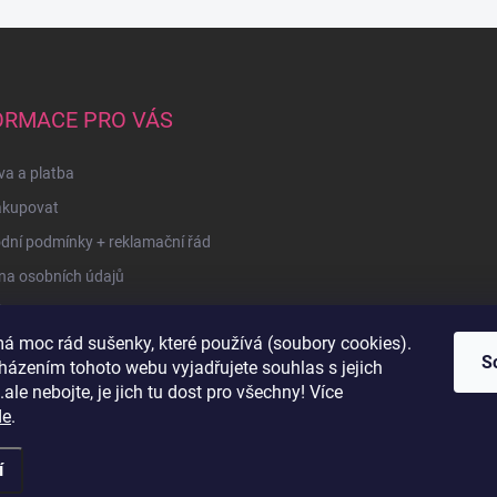
ORMACE PRO VÁS
a a platba
akupovat
dní podmínky + reklamační řád
na osobních údajů
kty
á moc rád sušenky, které používá (soubory cookies).
u
S
házením tohoto webu vyjadřujete souhlas s jejich
ale nebojte, je jich tu dost pro všechny! Více
de
.
í
razena.