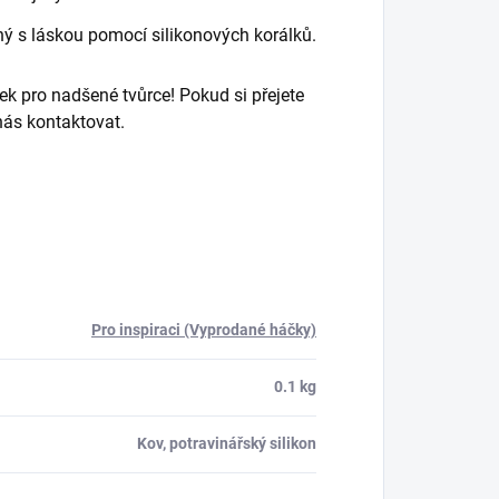
ý s láskou pomocí silikonových korálků.
árek pro nadšené tvůrce! Pokud si přejete
 nás kontaktovat.
Pro inspiraci (Vyprodané háčky)
0.1 kg
Kov, potravinářský silikon