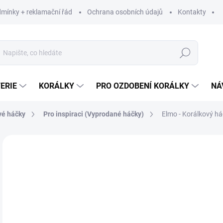
mínky + reklamační řád
Ochrana osobních údajů
Kontakty
Hledat
ERIE
KORÁLKY
PRO OZDOBENÍ KORÁLKY
NÁ
vé háčky
Pro inspiraci (Vyprodané háčky)
Elmo - Korálkový h
Neohodnoceno
Podrobnosti hodnocení
ZNAČKA:
VYROBE
LIMITOVANÁ EDICE
1
156
Měr
189 
cena
VY