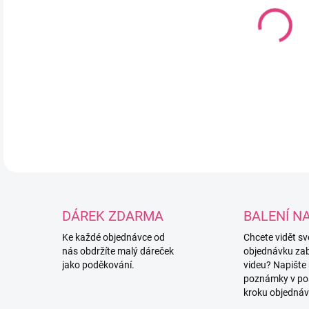
MOŽ
Ručn
Háče
je p
veli
DETA
DÁREK ZDARMA
BALENÍ N
Ke každé objednávce od
Chcete vidět s
nás obdržíte malý dáreček
objednávku za
jako poděkování.
videu? Napište
poznámky v po
kroku objednáv