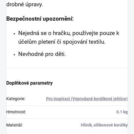
drobné úpravy.
Bezpečnostní upozornění:
Nejedná se o hračku, používejte pouze k
účelům pletení či spojování textilu.
Nevhodné pro děti.
Doplňkové parametry
Kategorie
:
Pro inspiraci (Vyprodané korálkové jehlice)
Hmotnost
:
0.1 kg
Materiál
:
Hliník, silikonové korálky