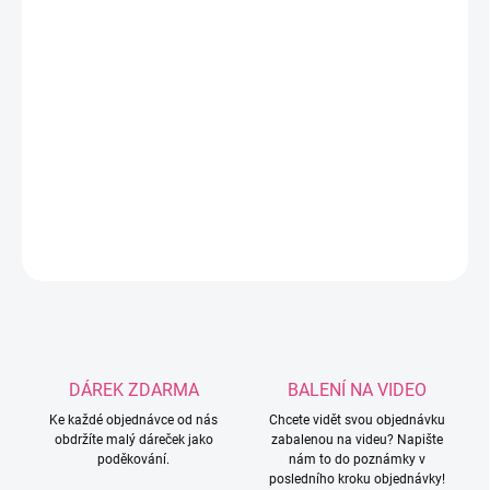
MOŽNOSTI
DORUČENÍ
Ručně ozdobené kovové jehlice se silikonovými
korálky. Vhodné na pletení i spojování
háčkovaných nebo pletených výrobků.
DETAILNÍ INFORMACE
ZEPTAT SE
HLÍDAT
DÁREK ZDARMA
BALENÍ NA VIDEO
Ke každé objednávce od nás
Chcete vidět svou objednávku
obdržíte malý dáreček jako
zabalenou na videu? Napište
poděkování.
nám to do poznámky v
posledního kroku objednávky!