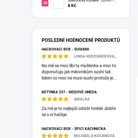
Silikonový korálek 12mm -
Kulatý
8 Kč
POSLEDNÍ HODNOCENÍ PRODUKTŮ
HÁČKOVACÍ BOX - SUSHIMI
LINDA HERZINGEROVÁ❤️🎀💋
No mě se moc líbí ta myšlenka a moc to
doporučuju jak milovníkům sushi tak
lidem co moc ne musí sushi protože je...
BETYNKA 337 - MEDOVĚ HNĚDÁ
AMÁLKA
Za mě je to nejlepší odstín hnědé ,dobře
se s ní háčkje.
HÁČKOVACÍ BOX - SPÍCÍ KACHNIČKA
MICHAELA KOCANOVÁ