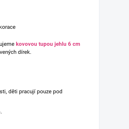
ekorace
čujeme
kovovou tupou jehlu 6 cm
avených dírek.
sti, děti pracují pouze pod
.