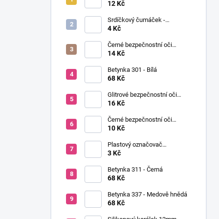
í
Ø12mm (pár)
12 Kč
p
Srdíčkový čumáček -
a
12x13mm
4 Kč
n
Černé bezpečnostní oči
e
Ø14mm (pár)
14 Kč
l
Betynka 301 - Bílá
68 Kč
Glitrové bezpečnostní oči
Ø10mm (Pár)
16 Kč
Černé bezpečnostní oči
Ø10mm (pár)
10 Kč
Plastový označovač
(markovátko)
3 Kč
Betynka 311 - Černá
68 Kč
Betynka 337 - Medově hnědá
68 Kč