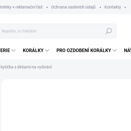
mínky + reklamační řád
Ochrana osobních údajů
Kontakty
Hledat
ERIE
KORÁLKY
PRO OZDOBENÍ KORÁLKY
NÁ
kytička s dírkami na vyšívání
Neohodnoceno
Podrobnosti hodnocení
ZNAČKA:
VYROBE
59
48,
Měr
59 K
cena
SK
MŮŽ