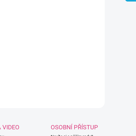
8.2026
NOSTI DORUČENÍ
−
+
Přidat do košíku
věná kytička z březové překližky s dírkami
vyšívání a malování. Polotovar pro dětskou
rbu, průměr cca 8 cm.
ILNÍ INFORMACE
ZEPTAT SE
HLÍDAT
A VIDEO
OSOBNÍ PŘÍSTUP