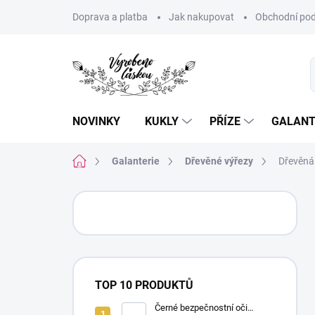
Přejít
Doprava a platba
Jak nakupovat
Obchodní pod
na
obsah
NOVINKY
KUKLY
PŘÍZE
GALANT
Domů
Galanterie
Dřevěné výřezy
Dřevěná 
P
o
s
t
r
a
TOP 10 PRODUKTŮ
n
n
Černé bezpečnostní oči