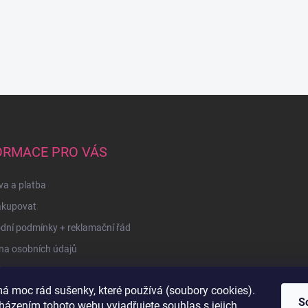
ORMACE PRO VÁS
a a platba
akupovat
dní podmínky + reklamační řád
na osobních údajů
kty
á moc rád sušenky, které používá (soubory cookies).
u
S
házením tohoto webu vyjadřujete souhlas s jejich