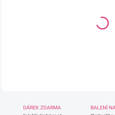
DO:
11.
MOŽ
Dře
na 
tvo
DETA
DÁREK ZDARMA
BALENÍ N