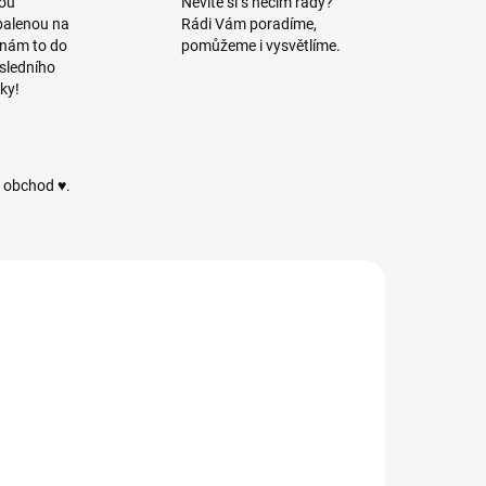
vou
Nevíte si s něčím rady?
balenou na
Rádi Vám poradíme,
 nám to do
pomůžeme i vysvětlíme.
sledního
ky!
ý obchod ♥.
4282/TMA
480
SKLADEM
SKLADEM
(1 BALENÍ)
(1143 KS)
Vánoční baňky
Plastový