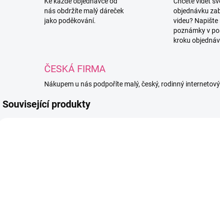
Ke každé objednávce od
Chcete vidět s
nás obdržíte malý dáreček
objednávku za
jako poděkování.
videu? Napište
poznámky v po
kroku objednáv
ČESKÁ FIRMA
Nákupem u nás podpoříte malý, český, rodinný internetov
Související produkty
TIP
JEHLA6KOV
1126/ZLU
SKLADEM
SKLADEM
(48 KS)
(6 KS)
Jehla kovová
Kartička na