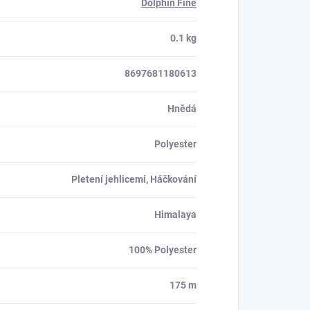
Dolphin Fine
0.1 kg
8697681180613
Hnědá
Polyester
Pletení jehlicemi, Háčkování
Himalaya
100% Polyester
175 m