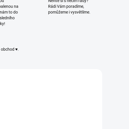
vou
Nevíte si s něčím rady?
balenou na
Rádi Vám poradíme,
 nám to do
pomůžeme i vysvětlíme.
sledního
ky!
ý obchod ♥.
992
721/MOD
SKLADEM
SKLADEM
(65 PÁRŮ)
(12 PÁRŮ)
Černé
Glitrové