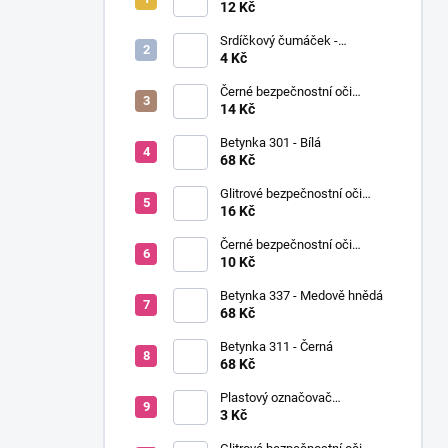
í
Ø12mm (pár)
12 Kč
p
Srdíčkový čumáček -
a
12x13mm
4 Kč
n
Černé bezpečnostní oči
e
Ø14mm (pár)
14 Kč
l
Betynka 301 - Bílá
68 Kč
Glitrové bezpečnostní oči
Ø10mm (Pár)
16 Kč
Černé bezpečnostní oči
Ø10mm (pár)
10 Kč
Betynka 337 - Medově hnědá
68 Kč
Betynka 311 - Černá
68 Kč
Plastový označovač
(markovátko)
3 Kč