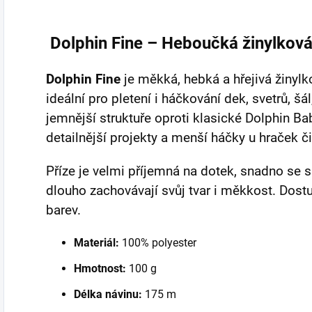
Dolphin Fine – Heboučká žinylková
Dolphin Fine
je měkká, hebká a hřejivá žinylk
ideální pro pletení i háčkování dek, svetrů, šá
jemnější struktuře oproti klasické Dolphin Ba
detailnější projekty a menší háčky u hraček č
Příze je velmi příjemná na dotek, snadno se s
dlouho zachovávají svůj tvar i měkkost. Dost
barev.
Materiál:
100% polyester
Hmotnost:
100 g
Délka návinu:
175 m