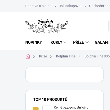
Přejít
Doprava a platba
Jak nakupovat
Obchodní pod
na
obsah
NOVINKY
KUKLY
PŘÍZE
GALANT
Domů
Příze
Dolphin Fine
Dolphin Fine 805
P
o
s
t
r
a
TOP 10 PRODUKTŮ
n
n
Černé bezpečnostní oči