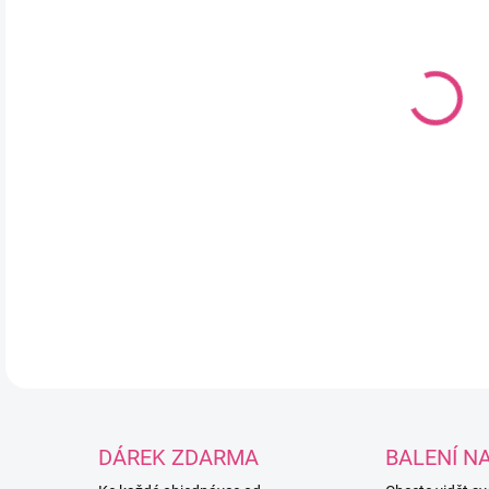
DO:
12.
MOŽ
Heb
pro
sna
DETA
DÁREK ZDARMA
BALENÍ N