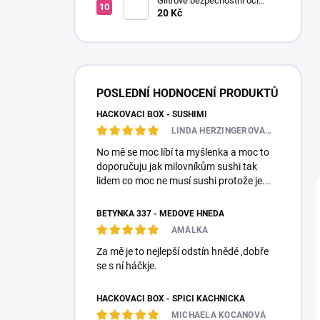
Glitrové bezpečnostní oči
Ø14mm (Pár)
20 Kč
POSLEDNÍ HODNOCENÍ PRODUKTŮ
HÁČKOVACÍ BOX - SUSHIMI
LINDA HERZINGEROVÁ❤️🎀💋
No mě se moc líbí ta myšlenka a moc to
doporučuju jak milovníkům sushi tak
lidem co moc ne musí sushi protože je...
BETYNKA 337 - MEDOVĚ HNĚDÁ
AMÁLKA
Za mě je to nejlepší odstín hnědé ,dobře
se s ní háčkje.
HÁČKOVACÍ BOX - SPÍCÍ KACHNIČKA
MICHAELA KOCANOVÁ