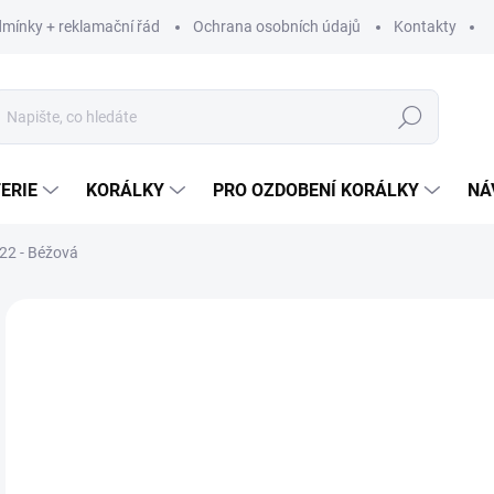
mínky + reklamační řád
Ochrana osobních údajů
Kontakty
Hledat
ERIE
KORÁLKY
PRO OZDOBENÍ KORÁLKY
NÁ
22 - Béžová
Neohodnoceno
Podrobnosti hodnocení
ZNAČKA:
HIMALA
69
57,
Měr
69 K
cena
SK
MŮŽ