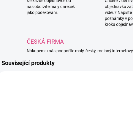
Ke každé objednávce od
Chcete vidět s
nás obdržíte malý dáreček
objednávku za
jako poděkování.
videu? Napište
poznámky v po
kroku objednáv
ČESKÁ FIRMA
Nákupem u nás podpoříte malý, český, rodinný internetov
Související produkty
725
991
SKLADEM
SKLADEM
(125 PÁRŮ)
(113 PÁRŮ)
Černé
Černé