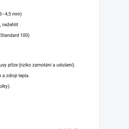
 3–4,5 mm)
, nežehlit
 Standard 100)
sy příze (riziko zamotání a udušení).
a zdroji tepla.
olky).