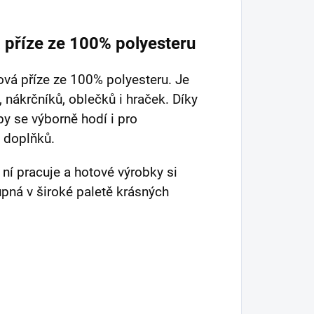
 příze ze 100% polyesteru
ová příze ze 100% polyesteru. Je
l, nákrčníků, oblečků i hraček. Díky
by se výborně hodí i pro
i doplňků.
 ní pracuje a hotové výrobky si
upná v široké paletě krásných