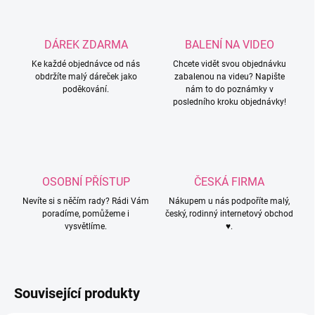
DÁREK ZDARMA
BALENÍ NA VIDEO
Ke každé objednávce od nás
Chcete vidět svou objednávku
obdržíte malý dáreček jako
zabalenou na videu? Napište
poděkování.
nám to do poznámky v
posledního kroku objednávky!
OSOBNÍ PŘÍSTUP
ČESKÁ FIRMA
Nevíte si s něčím rady? Rádi Vám
Nákupem u nás podpoříte malý,
poradíme, pomůžeme i
český, rodinný internetový obchod
vysvětlíme.
♥.
Související produkty