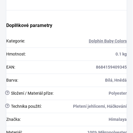
Doplňkové parametry
Kategorie
:
Dolphin Baby Colors
Hmotnost
:
0.1 kg
EAN
:
8684159409345
Barva
:
Bílá, Hnědá
?
Složení / Materiál příze
:
Polyester
?
Technika použití
:
Pletení jehlicemi, Háčkování
Značka
:
Himalaya
Materiál
:
100% Mikropolyester