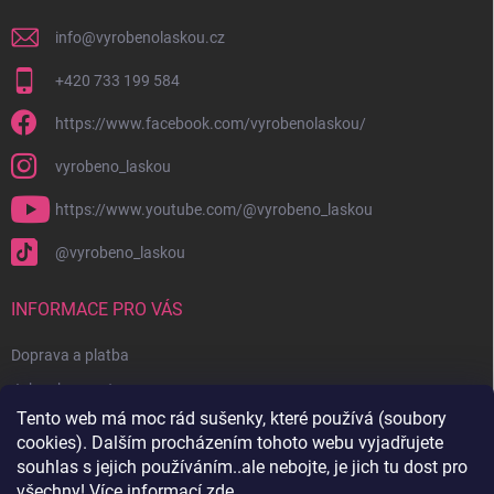
info
@
vyrobenolaskou.cz
+420 733 199 584
https://www.facebook.com/vyrobenolaskou/
vyrobeno_laskou
https://www.youtube.com/@vyrobeno_laskou
@vyrobeno_laskou
INFORMACE PRO VÁS
Doprava a platba
Jak nakupovat
Tento web má moc rád sušenky, které používá (soubory
Obchodní podmínky + reklamační řád
cookies). Dalším procházením tohoto webu vyjadřujete
Ochrana osobních údajů
souhlas s jejich používáním..ale nebojte, je jich tu dost pro
všechny! Více informací
zde
.
Kontakty