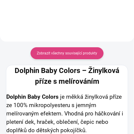
máte zájem o jinou velikost, je
máte zájem o jinou velikost, je
potřeba napsat do poznámky k
potřeba napsat do poznámky k
objednávce! Možnost...
objednávce! Možnost...
Zobrazit všechny související produkty
Dolphin Baby Colors – Žinylková
příze s melírováním
Dolphin Baby Colors
je měkká žinylková příze
ze 100% mikropolyesteru s jemným
melírovaným efektem. Vhodná pro háčkování i
pletení dek, hraček, oblečení, čepic nebo
doplňků do dětských pokojíčků.