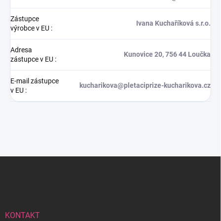
Zástupce
Ivana Kuchaříková s.r.o.
výrobce v EU
:
Adresa
Kunovice 20, 756 44 Loučka
zástupce v EU
:
E-mail zástupce
kucharikova@pletaciprize-kucharikova.cz
v EU
:
Z
á
p
a
t
í
KONTAKT