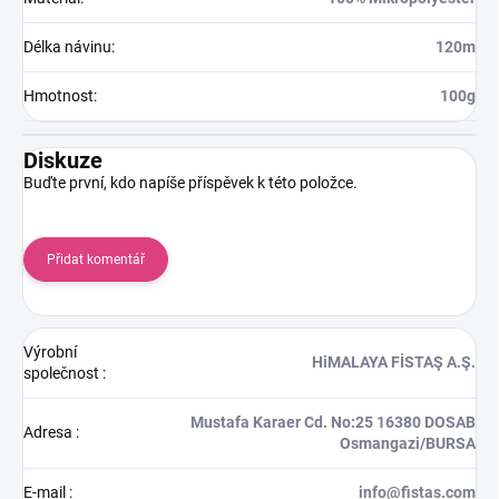
Délka návinu
:
120m
Hmotnost
:
100g
Diskuze
Buďte první, kdo napíše příspěvek k této položce.
Přidat komentář
Výrobní
HiMALAYA FİSTAŞ A.Ş.
společnost
:
Mustafa Karaer Cd. No:25 16380 DOSAB
Adresa
:
Osmangazi/BURSA
E-mail
:
info@fistas.com