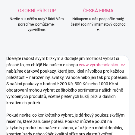
OSOBNÍ PŘÍSTUP
ČESKÁ FIRMA
Nevíte si s něčím rady? Rádi Vám
Nákupem u nás podpoříte malý,
poradíme, pomůžeme i
český, rodinný internetový obchod
vysvětlíme.
♥.
Udělejte radost svým blízkým a dodejte jim možnost vybrat si
přesně to, co chtějí! Na našem e-shopu
www.vyrobenolaskou.cz
nabízíme dárkové poukazy, které jsou ideální volbou pro každou
příležitost – narozeniny, svátky, Vánoce nebo jen tak pro potěšení.
S našimi poukazy o hodnotě 200 Kč, 500 Kč nebo 1000 Kč si
obdarovaní mohou vybrat ze širokého sortimentu našich ručně
vyrobených produktů, včetně pletených kuklí, přízí a dalších
kreativních potřeb.
Pokud nevíte, co konkrétního vybrat, je dárkový poukaz skvělým
řešením, které zaručeně potěší. Poukaz můžete použít na
jakýkoliv produkt na našem e-shopu, ať už jde o módní doplňky,
kreativní sady nebo výběr kvalitní příze pro vlastní tvoření.