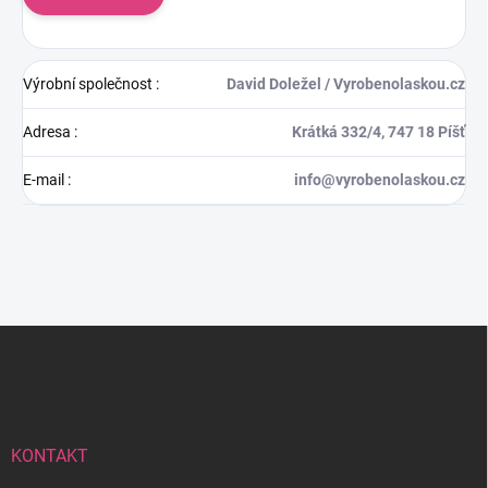
Výrobní společnost
:
David Doležel / Vyrobenolaskou.cz
Adresa
:
Krátká 332/4, 747 18 Píšť
E-mail
:
info@vyrobenolaskou.cz
Z
á
p
a
t
í
KONTAKT