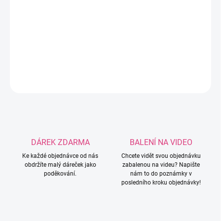
Dárkové poukazy na e-shop www.vyrobenolaskou.cz jsou ideální
volbou pro každého, kdo si chce vybrat své oblíbené produkty z
naší nabídky. Poukazy jsou k dispozici v hodnotách 200 Kč, 500
Kč a 1000 Kč.
DETAILNÍ INFORMACE
ZEPTAT SE
HLÍDAT
DÁREK ZDARMA
BALENÍ NA VIDEO
Ke každé objednávce od nás
Chcete vidět svou objednávku
obdržíte malý dáreček jako
zabalenou na videu? Napište
poděkování.
nám to do poznámky v
posledního kroku objednávky!