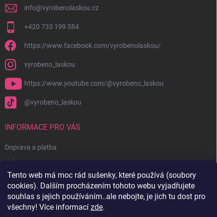
info
@
vyrobenolaskou.cz
+420 733 199 584
https://www.facebook.com/vyrobenolaskou/
vyrobeno_laskou
https://www.youtube.com/@vyrobeno_laskou
@vyrobeno_laskou
INFORMACE PRO VÁS
Doprava a platba
Jak nakupovat
Tento web má moc rád sušenky, které používá (soubory
Obchodní podmínky + reklamační řád
cookies). Dalším procházením tohoto webu vyjadřujete
Ochrana osobních údajů
souhlas s jejich používáním..ale nebojte, je jich tu dost pro
všechny! Více informací
zde
.
Kontakty