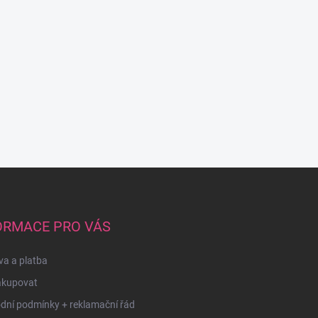
ORMACE PRO VÁS
a a platba
akupovat
dní podmínky + reklamační řád