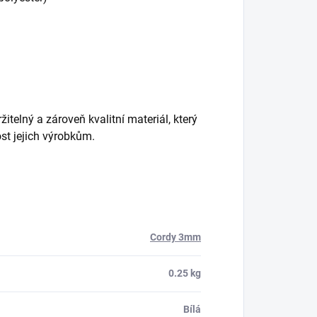
ržitelný a zároveň kvalitní materiál, který
ost jejich výrobkům.
Cordy 3mm
0.25 kg
Bílá