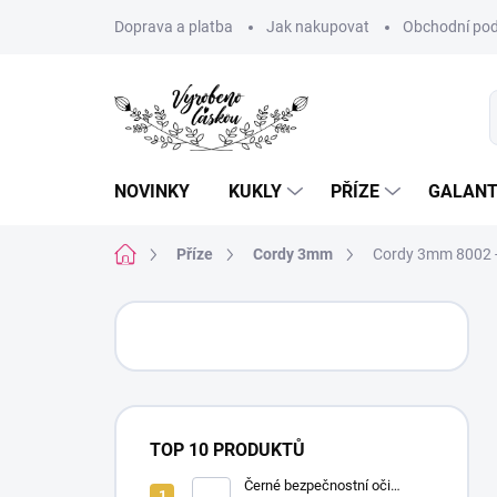
Přejít
Doprava a platba
Jak nakupovat
Obchodní pod
na
obsah
NOVINKY
KUKLY
PŘÍZE
GALANT
Domů
Příze
Cordy 3mm
Cordy 3mm 8002 -
P
o
s
t
r
a
TOP 10 PRODUKTŮ
n
n
Černé bezpečnostní oči