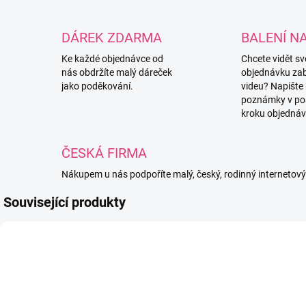
DÁREK ZDARMA
BALENÍ N
Ke každé objednávce od
Chcete vidět s
nás obdržíte malý dáreček
objednávku za
jako poděkování.
videu? Napište
poznámky v po
kroku objednáv
ČESKÁ FIRMA
Nákupem u nás podpoříte malý, český, rodinný internetov
Související produkty
1381
CORDY8173