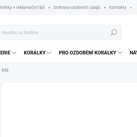
mínky + reklamační řád
Ochrana osobních údajů
Kontakty
Hledat
ERIE
KORÁLKY
PRO OZDOBENÍ KORÁLKY
NÁ
 Bílá
Neohodnoceno
Podrobnosti hodnocení
ZNAČKA:
VLNA-H
1
95,
Měr
115 
cena
SK
MŮŽ