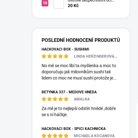
Glitrové bezpečnostní oči
Ø14mm (Pár)
20 Kč
POSLEDNÍ HODNOCENÍ PRODUKTŮ
HÁČKOVACÍ BOX - SUSHIMI
LINDA HERZINGEROVÁ❤️🎀💋
No mě se moc líbí ta myšlenka a moc to
doporučuju jak milovníkům sushi tak
lidem co moc ne musí sushi protože je...
BETYNKA 337 - MEDOVĚ HNĚDÁ
AMÁLKA
Za mě je to nejlepší odstín hnědé ,dobře
se s ní háčkje.
HÁČKOVACÍ BOX - SPÍCÍ KACHNIČKA
MICHAELA KOCANOVÁ