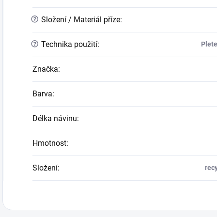
?
Složení / Materiál příze
:
?
Technika použití
:
Plet
Značka
:
Barva
:
Délka návinu
:
Hmotnost
:
Složení
:
rec