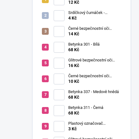
í
Ø12mm (pár)
12 Kč
p
Srdíčkový čumáček -
a
12x13mm
4 Kč
n
Černé bezpečnostní oči
e
Ø14mm (pár)
14 Kč
l
Betynka 301 - Bílá
68 Kč
Glitrové bezpečnostní oči
Ø10mm (Pár)
16 Kč
Černé bezpečnostní oči
Ø10mm (pár)
10 Kč
Betynka 337 - Medově hnědá
68 Kč
Betynka 311 - Černá
68 Kč
Plastový označovač
(markovátko)
3 Kč