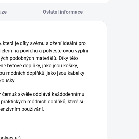
říze lehká a
příze lehká a
hodná pro tvorbu
vhodná pro tvorbu
uze
Ostatní informace
dlehčených...
odlehčených...
, která je díky svému složení ideální pro
tunelem na povrchu a polyesterovou výplní
 jiných podobných materiálů. Díky této
é bytové doplňky, jako jsou košíky,
robu módních doplňků, jako jsou kabelky
kousky.
íky čemuž skvěle odolává každodennímu
i praktických módních doplňků, které si
ntenzivním používání.
polyester)