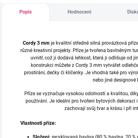
p
zajímavě vynikne i
této kombinaci je
v
jako elegantní
příze lehká a
Popis
Hodnocení
Disk
o
klíčenka.
vhodná pro tvorbu
odlehčených...
Cordy 3 mm
je kvalitní středně silná provázková příze
různé kreativní projekty. Příze je tvořena bavlněným 
uvnitř, což jí dodává lehkost, která ji odlišuje od
konstrukci můžete z Cordy 3 mm vytvářet odlehčen
prostírání, dečky či klíčenky. Je vhodná také pro vý
nebo jiné designové 
Příze se vyznačuje vysokou odolností a kvalitou, d
používání. Je ideální pro tvoření bytových dekorací 
zachovají svůj tvar a krásu i při i
Vlastnosti příze:
Složení:
recyklovaná bavlna (80 % bavlna, 20 % 