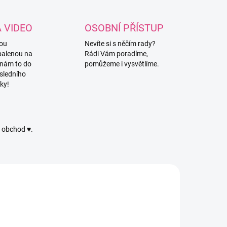
A VIDEO
OSOBNÍ PŘÍSTUP
vou
Nevíte si s něčím rady?
balenou na
Rádi Vám poradíme,
 nám to do
pomůžeme i vysvětlíme.
sledního
ky!
ý obchod ♥.
CORDY8214
CORDY8051