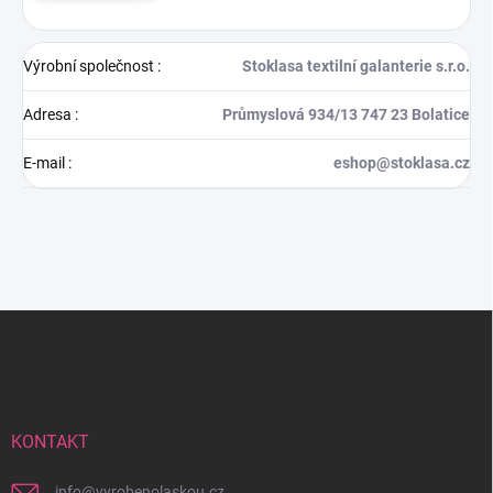
Výrobní společnost
:
Stoklasa textilní galanterie s.r.o.
Adresa
:
Průmyslová 934/13 747 23 Bolatice
E-mail
:
eshop@stoklasa.cz
Z
á
p
a
t
í
KONTAKT
info
@
vyrobenolaskou.cz