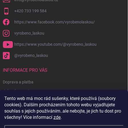
+420 733 199 584
https://www.facebook.com/vyrobenolaskou/
vyrobeno_laskou
https://www.youtube.com/@vyrobeno_laskou
@vyrobeno_laskou
INFORMACE PRO VÁS
Doprava a platba
Jak nakupovat
Tento web má moc rád sušenky, které používá (soubory
Obchodní podmínky + reklamační řád
cookies). Dalším procházením tohoto webu vyjadřujete
Ochrana osobních údajů
souhlas s jejich používáním..ale nebojte, je jich tu dost pro
všechny! Více informací
zde
.
Kontakty