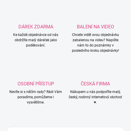
DÁREK ZDARMA
BALENÍ NA VIDEO
Ke každé objednávce od nás
Chcete vidět svou objednávku
obdržíte malý dáreček jako
zabalenou na videu? Napište
poděkování.
nám to do poznámky v
posledního kroku objednávky!
OSOBNÍ PŘÍSTUP
ČESKÁ FIRMA
Nevíte si s něčím rady? Rádi Vám
Nákupem u nás podpoříte malý,
poradíme, pomůžeme i
český, rodinný internetový obchod
vysvětlíme.
♥.