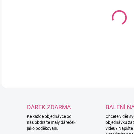
12.
MOŽ
Poly
zákl
DETA
DÁREK ZDARMA
BALENÍ N
Ke každé objednávce od
Chcete vidět s
nás obdržíte malý dáreček
objednávku za
jako poděkování.
videu? Napište