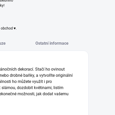
sledního
ky!
ý obchod ♥.
uze
Ostatní informace
ánočních dekorací. Stačí ho ovinout
nebo drobné baňky, a vytvoříte originální
álnosti ho můžete využít i pro
 slámou, dozdobit květinami, listím
 nekonečné možnosti, jak dodat vašemu