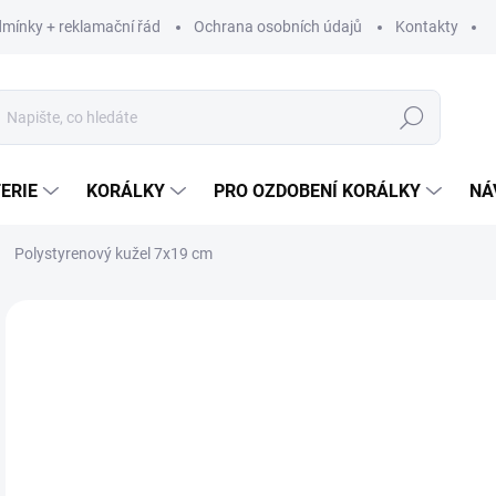
mínky + reklamační řád
Ochrana osobních údajů
Kontakty
Hledat
ERIE
KORÁLKY
PRO OZDOBENÍ KORÁLKY
NÁ
Polystyrenový kužel 7x19 cm
Neohodnoceno
Podrobnosti hodnocení
ZNAČKA:
STOKLA
35
28,
Měr
SK
cena
MŮŽ
DO: