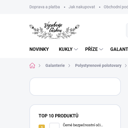
Přejít
Doprava a platba
Jak nakupovat
Obchodní pod
na
obsah
NOVINKY
KUKLY
PŘÍZE
GALANT
Domů
Galanterie
Polystyrenové polotovary
P
o
s
t
r
a
TOP 10 PRODUKTŮ
n
n
Černé bezpečnostní oči