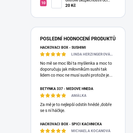
Glitrové bezpečnostní oči
Ø14mm (Pár)
20 Kč
POSLEDNÍ HODNOCENÍ PRODUKTŮ
HÁČKOVACÍ BOX - SUSHIMI
LINDA HERZINGEROVÁ❤️🎀💋
No mě se moc líbí ta myšlenka a moc to
doporučuju jak milovníkům sushi tak
lidem co moc ne musí sushi protože je...
BETYNKA 337 - MEDOVĚ HNĚDÁ
AMÁLKA
Za mě je to nejlepší odstín hnědé ,dobře
se s ní háčkje.
HÁČKOVACÍ BOX - SPÍCÍ KACHNIČKA
MICHAELA KOCANOVÁ