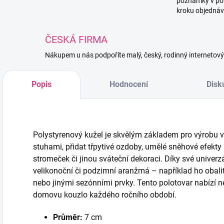
poznámky v po
kroku objednáv
ČESKÁ FIRMA
Nákupem u nás podpoříte malý, český, rodinný internetov
Popis
Hodnocení
Disk
Polystyrenový kužel je skvělým základem pro výrobu v
stuhami, přidat třpytivé ozdoby, umělé sněhové efekty 
stromeček či jinou sváteční dekoraci. Díky své univerz
velikonoční či podzimní aranžmá – například ho obalit
nebo jinými sezónními prvky. Tento polotovar nabízí
domovu kouzlo každého ročního období.
Průměr:
7 cm