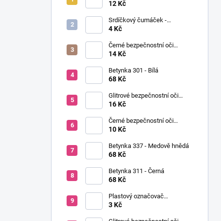
í
Ø12mm (pár)
12 Kč
p
Srdíčkový čumáček -
a
12x13mm
4 Kč
n
Černé bezpečnostní oči
e
Ø14mm (pár)
14 Kč
l
Betynka 301 - Bílá
68 Kč
Glitrové bezpečnostní oči
Ø10mm (Pár)
16 Kč
Černé bezpečnostní oči
Ø10mm (pár)
10 Kč
Betynka 337 - Medově hnědá
68 Kč
Betynka 311 - Černá
68 Kč
Plastový označovač
(markovátko)
3 Kč