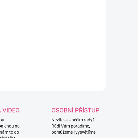
8.2026
NOSTI DORUČENÍ
−
+
Přidat do košíku
styrenový kužel ideální pro tvoření a aranžování, skvělý
ad pro sezónní dekorace.
ILNÍ INFORMACE
ZEPTAT SE
HLÍDAT
A VIDEO
OSOBNÍ PŘÍSTUP
vou
Nevíte si s něčím rady?
balenou na
Rádi Vám poradíme,
 nám to do
pomůžeme i vysvětlíme.