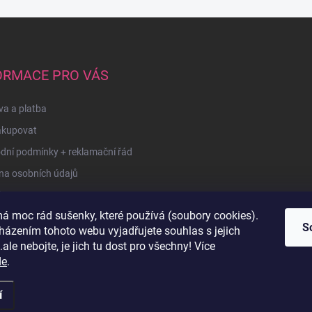
ORMACE PRO VÁS
a a platba
akupovat
dní podmínky + reklamační řád
na osobních údajů
kty
á moc rád sušenky, které používá (soubory cookies).
u
S
házením tohoto webu vyjadřujete souhlas s jejich
ale nebojte, je jich tu dost pro všechny! Více
de
.
í
razena.