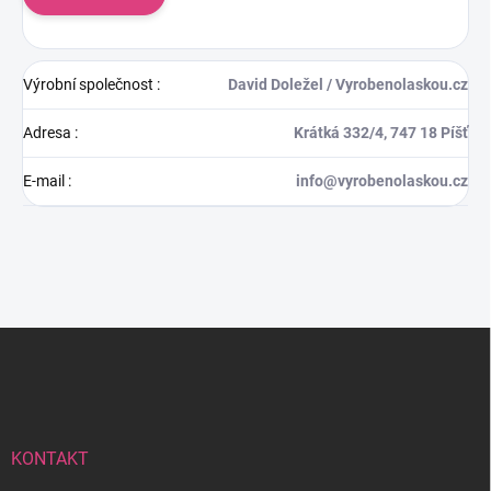
Výrobní společnost
:
David Doležel / Vyrobenolaskou.cz
Adresa
:
Krátká 332/4, 747 18 Píšť
E-mail
:
info@vyrobenolaskou.cz
Z
á
p
a
t
í
KONTAKT