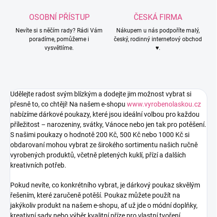
OSOBNÍ PŘÍSTUP
ČESKÁ FIRMA
Nevíte si s něčím rady? Rádi Vám
Nákupem u nás podpoříte malý,
poradíme, pomůžeme i
český, rodinný internetový obchod
vysvětlíme.
♥.
Udělejte radost svým blízkým a dodejte jim možnost vybrat si
přesně to, co chtějí! Na našem e-shopu
www.vyrobenolaskou.cz
nabízíme dárkové poukazy, které jsou ideální volbou pro každou
příležitost – narozeniny, svátky, Vánoce nebo jen tak pro potěšení.
S našimi poukazy o hodnotě 200 Kč, 500 Kč nebo 1000 Kč si
obdarovaní mohou vybrat ze širokého sortimentu našich ručně
vyrobených produktů, včetně pletených kuklí, přízí a dalších
kreativních potřeb.
Pokud nevíte, co konkrétního vybrat, je dárkový poukaz skvělým
řešením, které zaručeně potěší. Poukaz můžete použít na
jakýkoliv produkt na našem e-shopu, ať už jde o módní doplňky,
kreativní sady nebo výběr kvalitní příze pro vlastní tvoření.