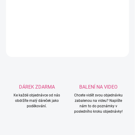
Dárkové poukazy na e-shop www.vyrobenolaskou.cz jsou ideální
volbou pro každého, kdo si chce vybrat své oblíbené produkty z
naší nabídky. Poukazy jsou k dispozici v hodnotách 200 Kč, 500
Kč a 1000 Kč.
DETAILNÍ INFORMACE
ZEPTAT SE
HLÍDAT
DÁREK ZDARMA
BALENÍ NA VIDEO
Ke každé objednávce od nás
Chcete vidět svou objednávku
obdržíte malý dáreček jako
zabalenou na videu? Napište
poděkování.
nám to do poznámky v
posledního kroku objednávky!