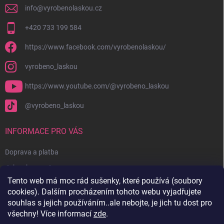
info
@
vyrobenolaskou.cz
+420 733 199 584
https://www.facebook.com/vyrobenolaskou/
vyrobeno_laskou
https://www.youtube.com/@vyrobeno_laskou
@vyrobeno_laskou
INFORMACE PRO VÁS
Doprava a platba
Jak nakupovat
Tento web má moc rád sušenky, které používá (soubory
Obchodní podmínky + reklamační řád
cookies). Dalším procházením tohoto webu vyjadřujete
Ochrana osobních údajů
souhlas s jejich používáním..ale nebojte, je jich tu dost pro
všechny! Více informací
zde
.
Kontakty