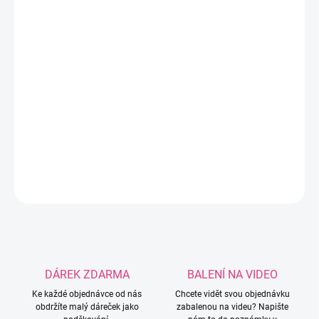
−
+
Přidat do košíku
Tato příze kombinuje 50 % merino vlny a 50 % akrylu, díky
čemuž jsou výrobky nejen hřejivé, ale také měkké a
poddajné. Ideální volba pro pletení či háčkování na jarní,
podzimní a zimní období.
DETAILNÍ INFORMACE
ZEPTAT SE
HLÍDAT
DÁREK ZDARMA
BALENÍ NA VIDEO
Ke každé objednávce od nás
Chcete vidět svou objednávku
obdržíte malý dáreček jako
zabalenou na videu? Napište