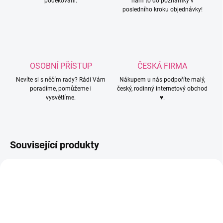
poděkování.
nám to do poznámky v
posledního kroku objednávky!
OSOBNÍ PŘÍSTUP
ČESKÁ FIRMA
Nevíte si s něčím rady? Rádi Vám
Nákupem u nás podpoříte malý,
poradíme, pomůžeme i
český, rodinný internetový obchod
vysvětlíme.
♥.
Související produkty
CM61179
CM61029