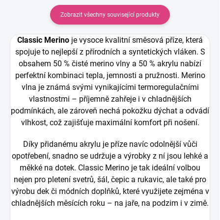
Zobrazit všechny související produkty
Classic Merino
je vysoce kvalitní směsová příze, která
spojuje to nejlepší z přírodních a syntetických vláken. S
obsahem 50 % čisté merino vlny a 50 % akrylu nabízí
perfektní kombinaci tepla, jemnosti a pružnosti. Merino
vlna je známá svými vynikajícími termoregulačními
vlastnostmi – příjemně zahřeje i v chladnějších
podmínkách, ale zároveň nechá pokožku dýchat a odvádí
vlhkost, což zajišťuje maximální komfort při nošení.
Díky přidanému akrylu je příze navíc odolnější vůči
opotřebení, snadno se udržuje a výrobky z ní jsou lehké a
měkké na dotek. Classic Merino je tak ideální volbou
nejen pro pletení svetrů, šál, čepic a rukavic, ale také pro
výrobu dek či módních doplňků, které využijete zejména v
chladnějších měsících roku – na jaře, na podzim i v zimě.