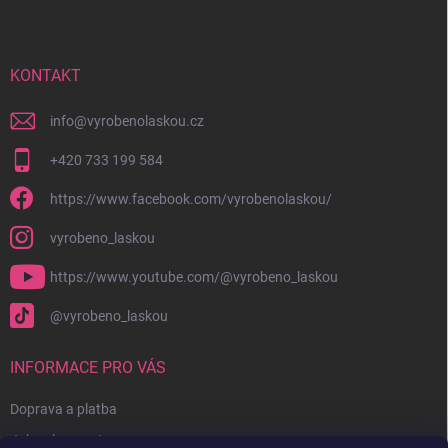
p
a
t
í
KONTAKT
info
@
vyrobenolaskou.cz
+420 733 199 584
https://www.facebook.com/vyrobenolaskou/
vyrobeno_laskou
https://www.youtube.com/@vyrobeno_laskou
@vyrobeno_laskou
INFORMACE PRO VÁS
Doprava a platba
Jak nakupovat