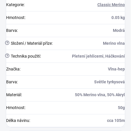
Kategorie
:
Classic Merino
Hmotnost
:
0.05 kg
Barva
:
Modrá
?
Složení / Materiál příze
:
Merino vlna
?
Technika použití
:
Pletení jehlicemi, Háčkování
Značka
:
Vlna-hep
Barva
:
Světle tyrkysová
Materiál
:
50% Merino vlna, 50% Akryl
Hmotnost
:
50g
Délka návinu
:
cca 105m