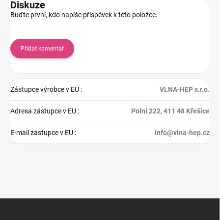
Diskuze
Buďte první, kdo napíše příspěvek k této položce.
Přidat komentář
Zástupce výrobce v EU
:
VLNA-HEP s.r.o.
Adresa zástupce v EU
:
Polní 222, 411 48 Křešice
E-mail zástupce v EU
:
info@vlna-hep.cz
Z
á